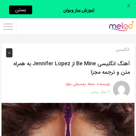
X
اشتراک
بستن
آموزش ساز ویولن
گذاری
با
استفاده
انگلیسی
0
از
روش‌های
آهنگ انگلیسی Be Mine از Jennifer Lopez به همراه
زیر
متن و ترجمه مجزا
می‌توانید
نویسنده:
مجله موسیقی ملود
این
2 سال پیش
صفحه
را
با
دوستان
خود