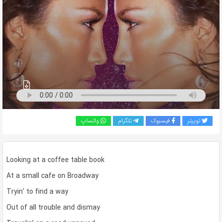
به
اشتراک
بگذارید.
کپی
لینک
توییتر
فیسبوک
تلگرام
واتساپ
Looking at a coffee table book
At a small cafe on Broadway
Tryin’ to find a way
Out of all trouble and dismay