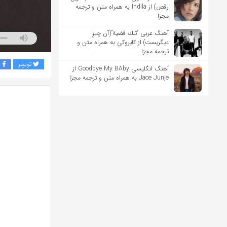
رقص) از Indila به همراه متن و ترجمه
مجزا
آهنگ عربی “تلك قضية”(آن چیزِ
دیگریست) از كايروكي به همراه متن و
ترجمه مجزا
توییتر
ف
آهنگ انگلیسی Goodbye My BAby از
Jace Junje به همراه متن و ترجمه مجزا