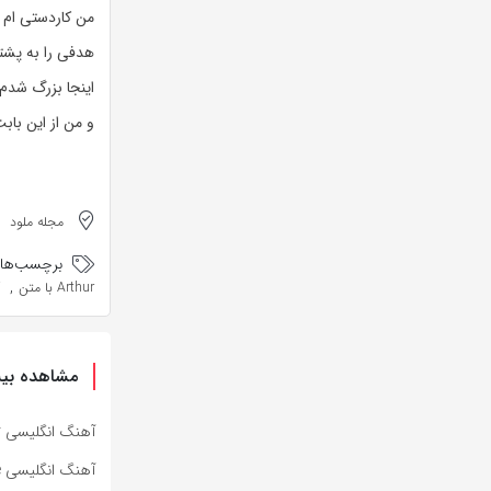
من کاردستی ام را
هدفی را به پشت
اینجا بزرگ شدم
و من از این باب
مجله ملود
برچسب‌ها:
,
Arthur با متن
مشاهده بیش
آهنگ انگلیسی Specter از Bad Omens به همراه متن و ترجمه مجزا
آهنگ انگلیسی Impose از Bad Omens به همراه متن و ترجمه مجزا