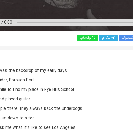
یسبوک
تلگرام
واتساپ
was the backdrop of my early days
ider, Borough Park
le to find my place in Rye Hills School
and played guitar
ople there, they always back the underdogs
 us down to a tee
sk me what it’s like to see Los Angeles