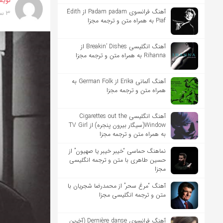
نویس
آهنگ فرانسوی Padam padam از Édith
3 سال پیش
Piaf به همراه متن و ترجمه مجزا
آهنگ انگلیسی Breakin’ Dishes از
Rihanna به همراه متن و ترجمه مجزا
آهنگ آلمانی Erika از German Folk به
همراه متن و ترجمه مجزا
آهنگ انگلیسی Cigarettes out the
Window(سیگار بیرون پنجره) از TV Girl
به همراه متن و ترجمه مجزا
نماهنگ حماسی “خیبر خیبر یا صهیون” از
حسین طاهری با متن و ترجمه انگلیسی
مجزا
آهنگ “مرغ سحر” از محمدرضا شجریان با
متن و ترجمه انگلیسی مجزا
آهنگ فرانسوی Dernière danse (آخرین