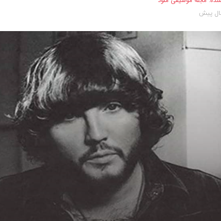
نده:
مجله موسیقی ملود