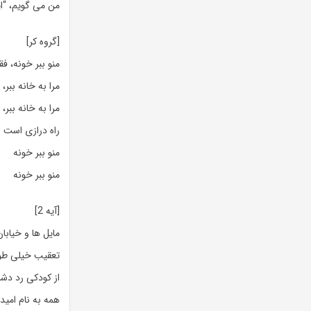
من می گویم، “ا
[گروه کر]
منو ببر خونه، 
مرا به خانه ببر،
مرا به خانه ببر، من متع
راه درازی است
منو ببر خونه
منو ببر خونه
[آیه 2]
مایل ها و خیابا
تعقیب خیلی طول
از کودکی رد دشم
همه به نام امید