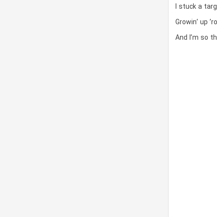
I stuck a tar
Growin’ up ’r
And I’m so th