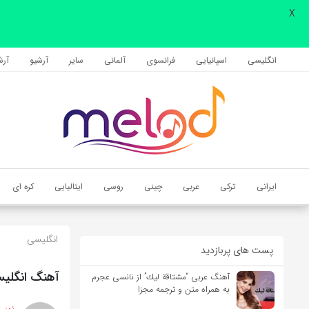
X
اشتراک گذاری
با استفاده از روش‌های زیر می‌توانید این صفحه را با دوستان خود به
انگلیسی
اسپانیایی
فرانسوی
آلمانی
سایر
آرشیو
آرشی
اشتراک بگذارید.
کپی لینک
ایرانی
ترکی
عربی
چینی
روسی
ایتالیایی
کره ای
انگلیسی
پست های پربازدید
آهنگ انگلیسی Homecoming از James Arthur به همراه م
آهنگ عربی “مشتاقة لیك” از نانسی عجرم
به همراه متن و ترجمه مجزا