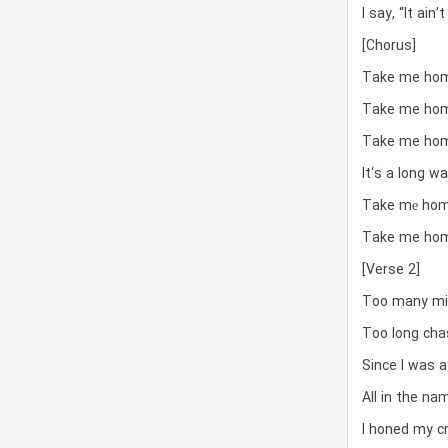
I say, “It ain
[Chorus]
Take me home
Take me home
Take me home
It
‘
s a long w
Take mе ho
Take me ho
[Verse 2]
Too many mi
Too long chas
Since I was a 
All in the na
I honed my cr