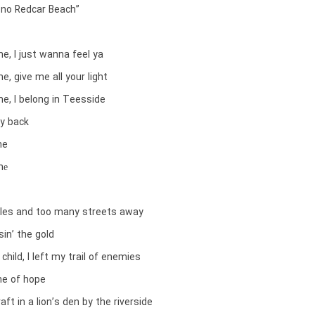
’t no Redcar Beach”
, I just wanna feel ya
, give me all your light
, I belong in Teesside
ay back
me
mе
les and too many streets away
in’ the gold
child, I left my trail of enemies
me of hope
aft in a lion’s den by the riverside