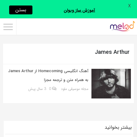
X
اشتراک
بستن
آموزش ساز ویولن
گذاری
با
استفاده
James Arthur
از
روش‌های
زیر
آهنگ انگلیسی Homecoming از James Arthur
می‌توانید
به همراه متن و ترجمه مجزا
این
مجله موسیقی ملود
0
3 سال پیش
صفحه
را
با
دوستان
بیشتر بخوانید
خود