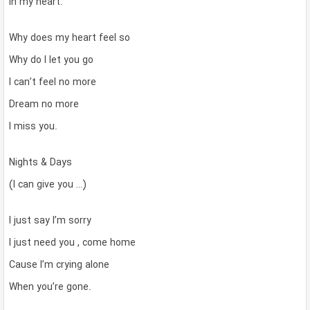
In my heart.
Why does my heart feel so
Why do I let you go
I can’t feel no more
Dream no more
I miss you.
Nights & Days
(I can give you …)
I just say I’m sorry
I just need you , come home
Cause I’m crying alone
When you’re gone.