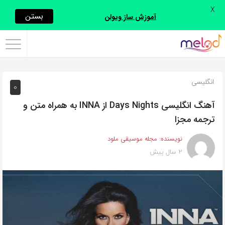
X
اشتراک
بستن
آموزش ساز ویولن
گذاری
با
استفاده
انگلیسی
0
از
روش‌های
آهنگ انگلیسی Days Nights از INNA به همراه متن و
زیر
ترجمه مجزا
می‌توانید
نویسنده:
مجله موسیقی ملود
این
2 سال پیش
صفحه
را
با
دوستان
خود