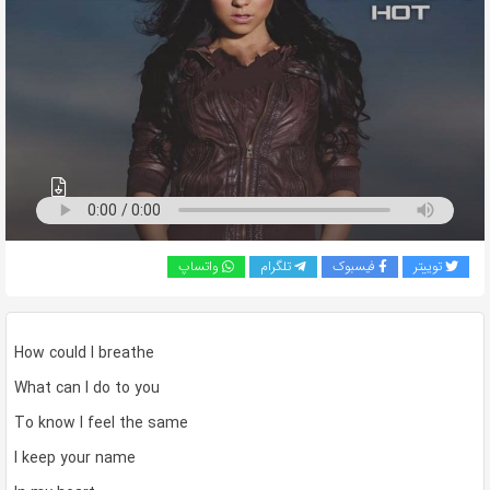
به
اشتراک
بگذارید.
کپی
لینک
توییتر
فیسبوک
تلگرام
واتساپ
How could I breathe
What can I do to you
To know I feel the same
I keep your name