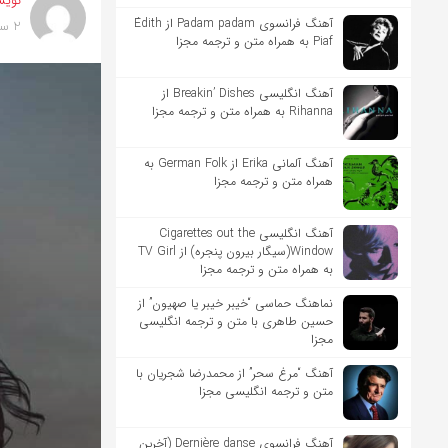
نویس
آهنگ فرانسوی Padam padam از Édith
2 سال پیش
Piaf به همراه متن و ترجمه مجزا
آهنگ انگلیسی Breakin’ Dishes از
Rihanna به همراه متن و ترجمه مجزا
آهنگ آلمانی Erika از German Folk به
همراه متن و ترجمه مجزا
آهنگ انگلیسی Cigarettes out the
Window(سیگار بیرون پنجره) از TV Girl
به همراه متن و ترجمه مجزا
نماهنگ حماسی “خیبر خیبر یا صهیون” از
حسین طاهری با متن و ترجمه انگلیسی
مجزا
آهنگ “مرغ سحر” از محمدرضا شجریان با
متن و ترجمه انگلیسی مجزا
آهنگ فرانسوی Dernière danse (آخرین