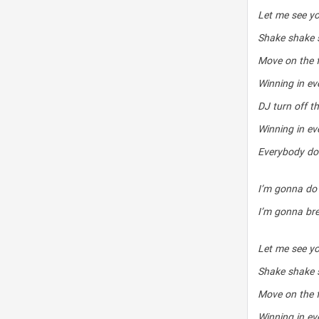
Let me see yo
Shake shake 
Move on the f
Winning in ev
DJ turn off t
Winning in ev
Everybody do 
I’m gonna do 
I’m gonna bre
Let me see yo
Shake shake 
Move on the f
Winning in ev