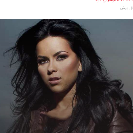
نده:
مجله موسیقی ملود