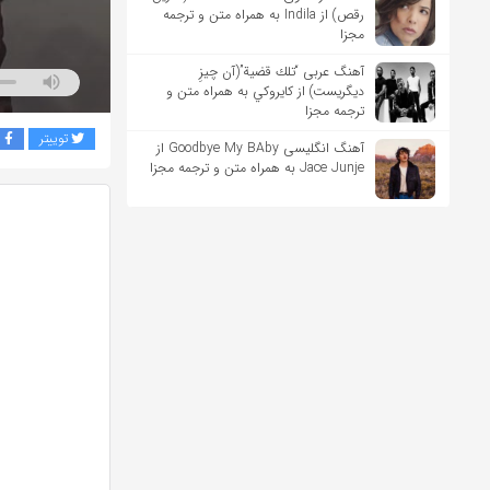
رقص) از Indila به همراه متن و ترجمه
مجزا
آهنگ عربی “تلك قضية”(آن چیزِ
دیگریست) از كايروكي به همراه متن و
ترجمه مجزا
توییتر
ف
آهنگ انگلیسی Goodbye My BAby از
Jace Junje به همراه متن و ترجمه مجزا