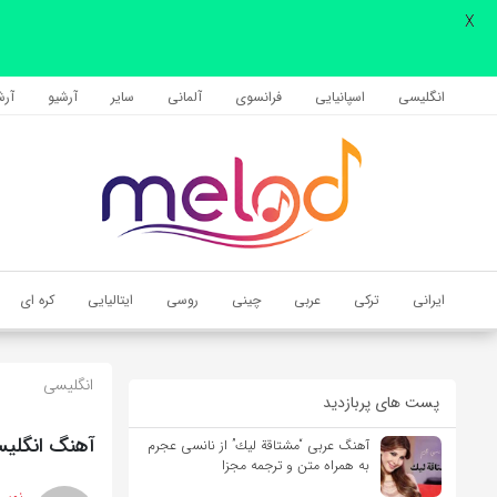
X
اشتراک گذاری
با استفاده از روش‌های زیر می‌توانید این صفحه را با دوستان خود به
انگلیسی
اسپانیایی
فرانسوی
آلمانی
سایر
آرشیو
آرشی
اشتراک بگذارید.
کپی لینک
ایرانی
ترکی
عربی
چینی
روسی
ایتالیایی
کره ای
انگلیسی
پست های پربازدید
آهنگ انگلیسی 10 Minutes از INNA به همراه متن
آهنگ عربی “مشتاقة لیك” از نانسی عجرم
به همراه متن و ترجمه مجزا