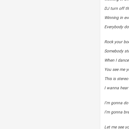
DJ turn off t
Winning in ev
Everybody do 
Rock your bo
Somebody st
When I dance 
You see me y
This is stereo
I wanna hear
I’m gonna do 
I’m gonna bre
Let me see yo