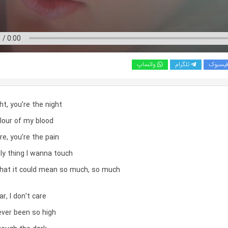
یسبوک
تلگرام
واتساپ
ht, you’re the night
lour of my blood
re, you’re the pain
ly thing I wanna touch
hat it could mean so much, so much
r, I don’t care
ever been so high