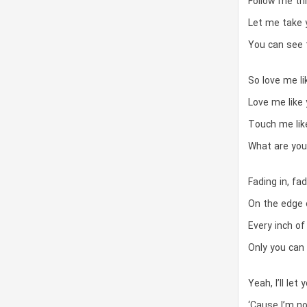
Follow me th
Let me take y
You can see t
So love me li
Love me like 
Touch me like
What are you
Fading in, fa
On the edge 
Every inch of 
Only you can 
Yeah, I’ll let
‘Cause I’m no