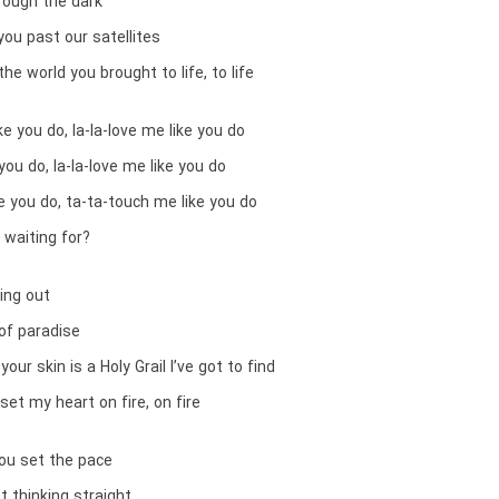
rough the dark
ou past our satellites
he world you brought to life, to life
ke you do, la-la-love me like you do
you do, la-la-love me like you do
 you do, ta-ta-touch me like you do
 waiting for?
ding out
of paradise
your skin is a Holy Grail I’ve got to find
set my heart on fire, on fire
 you set the pace
t thinking straight