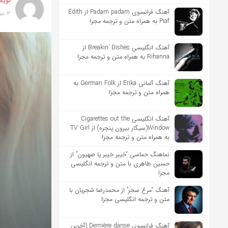
نویس
آهنگ فرانسوی Padam padam از Édith
2 سال پیش
Piaf به همراه متن و ترجمه مجزا
آهنگ انگلیسی Breakin’ Dishes از
Rihanna به همراه متن و ترجمه مجزا
آهنگ آلمانی Erika از German Folk به
همراه متن و ترجمه مجزا
آهنگ انگلیسی Cigarettes out the
Window(سیگار بیرون پنجره) از TV Girl
به همراه متن و ترجمه مجزا
نماهنگ حماسی “خیبر خیبر یا صهیون” از
حسین طاهری با متن و ترجمه انگلیسی
مجزا
آهنگ “مرغ سحر” از محمدرضا شجریان با
متن و ترجمه انگلیسی مجزا
آهنگ فرانسوی Dernière danse (آخرین