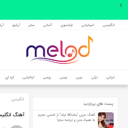
X
اشتراک گذاری
با استفاده از روش‌های زیر می‌توانید این صفحه را با دوستان خود به
انگلیسی
اسپانیایی
فرانسوی
آلمانی
سایر
آرشیو
آرشی
اشتراک بگذارید.
کپی لینک
ایرانی
ترکی
عربی
چینی
روسی
ایتالیایی
کره ای
انگلیسی
پست های پربازدید
آهنگ انگلیسی Love Me Like You Do از Ellie Goulding به همراه
آهنگ عربی “مشتاقة لیك” از نانسی عجرم
به همراه متن و ترجمه مجزا