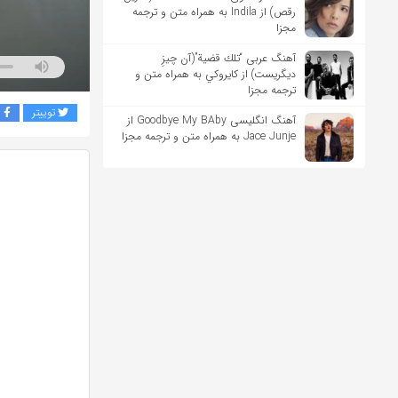
رقص) از Indila به همراه متن و ترجمه
مجزا
آهنگ عربی “تلك قضية”(آن چیزِ
دیگریست) از كايروكي به همراه متن و
ترجمه مجزا
توییتر
ف
آهنگ انگلیسی Goodbye My BAby از
Jace Junje به همراه متن و ترجمه مجزا