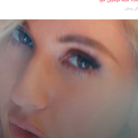
نده:
مجله موسیقی ملود