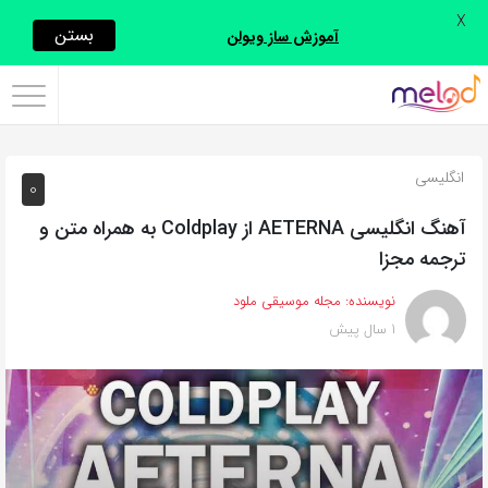
X
اشتراک
بستن
آموزش ساز ویولن
گذاری
با
استفاده
انگلیسی
0
از
روش‌های
آهنگ انگلیسی AETERNA از Coldplay به همراه متن و
زیر
ترجمه مجزا
می‌توانید
نویسنده:
مجله موسیقی ملود
این
1 سال پیش
صفحه
را
با
دوستان
خود