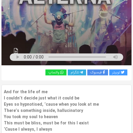
به
اشتراک
بگذارید.
کپی
لینک
توییتر
فیسبوک
تلگرام
واتساپ
And for the life of me
I couldn’t decide just what it could be
Eyes so hypnotised, ’cause when you look at me
There’s something inside, hallucinatory
You took my soul to heaven
This must be bliss, must be for this I exist
‘Cause I always, I always