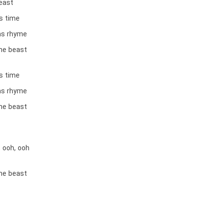
 east
as time
as rhyme
he beast
as time
as rhyme
he beast
 ooh, ooh
he beast