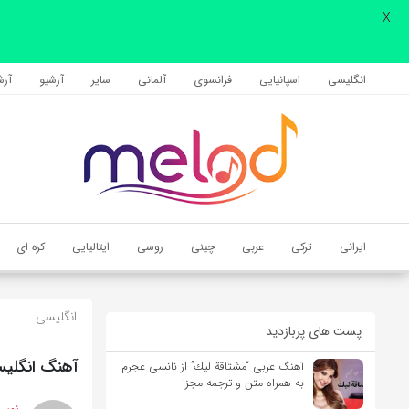
X
اشتراک گذاری
با استفاده از روش‌های زیر می‌توانید این صفحه را با دوستان خود به
انگلیسی
اسپانیایی
فرانسوی
آلمانی
سایر
آرشیو
آرشی
اشتراک بگذارید.
کپی لینک
ایرانی
ترکی
عربی
چینی
روسی
ایتالیایی
کره ای
انگلیسی
پست های پربازدید
آهنگ انگلیسی Beauty and the Beast از Celine Dion به همراه
آهنگ عربی “مشتاقة لیك” از نانسی عجرم
به همراه متن و ترجمه مجزا