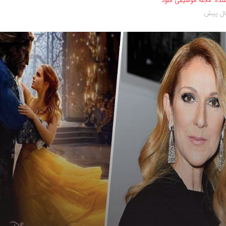
نده:
مجله موسیقی ملود