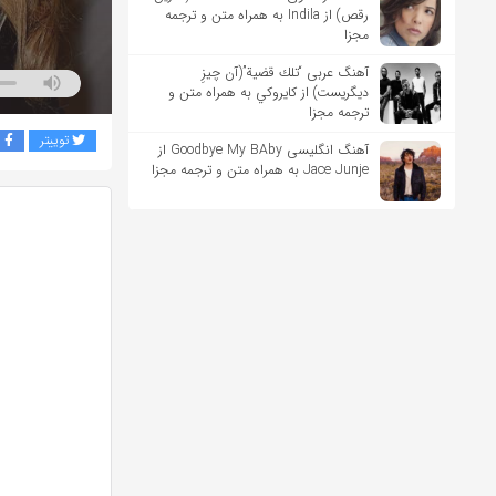
رقص) از Indila به همراه متن و ترجمه
مجزا
آهنگ عربی “تلك قضية”(آن چیزِ
دیگریست) از كايروكي به همراه متن و
ترجمه مجزا
توییتر
ف
آهنگ انگلیسی Goodbye My BAby از
Jace Junje به همراه متن و ترجمه مجزا