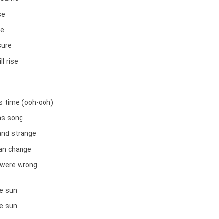
se
re
sure
ll rise
as time (ooh-ooh)
as song
and strange
can change
 were wrong
he sun
he sun