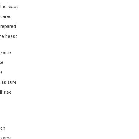
the least
 scared
prepared
he beast
e same
se
re
t as sure
ll rise
-oh
e same