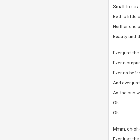
Small to say 
Both a little
Neither one 
Beauty and t
Ever just th
Ever a surpri
Ever as befo
And ever jus
As the sun wi
Oh
Oh
Mmm, oh-oh
Ever just th