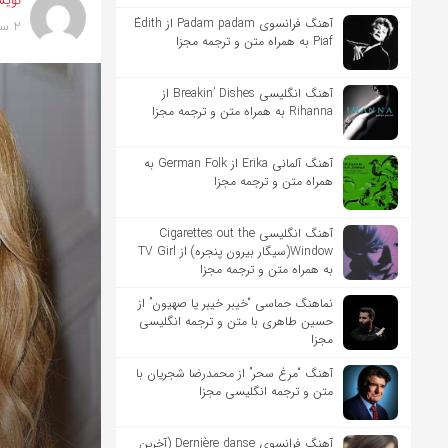
نویس
آهنگ فرانسوی Padam padam از Édith
2 سال پیش
Piaf به همراه متن و ترجمه مجزا
آهنگ انگلیسی Breakin’ Dishes از
Rihanna به همراه متن و ترجمه مجزا
آهنگ آلمانی Erika از German Folk به
همراه متن و ترجمه مجزا
آهنگ انگلیسی Cigarettes out the
Window(سیگار بیرون پنجره) از TV Girl
به همراه متن و ترجمه مجزا
نماهنگ حماسی “خیبر خیبر یا صهیون” از
حسین طاهری با متن و ترجمه انگلیسی
مجزا
آهنگ “مرغ سحر” از محمدرضا شجریان با
متن و ترجمه انگلیسی مجزا
آهنگ فرانسوی Dernière danse (آخرین