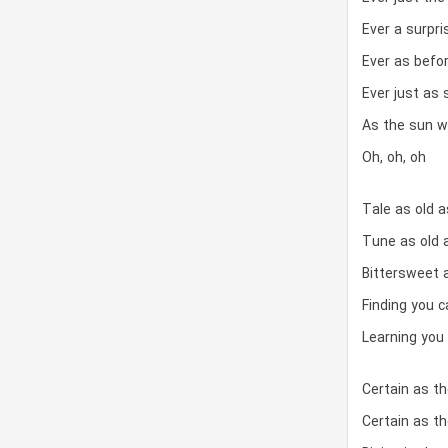
Ever a surpri
Ever as befo
Ever just as 
As the sun wi
Oh, oh, oh
Tale as old 
Tune as old 
Bittersweet 
Finding you 
Learning you
Certain as t
Certain as t