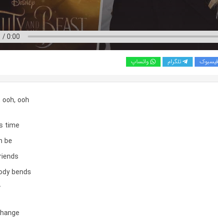
یسبوک
تلگرام
واتساپ
 ooh, ooh
as time
n be
riends
ody bends
y
 change