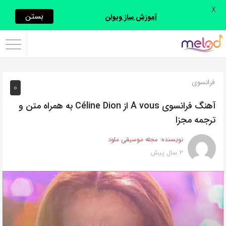
X
اشتراک
بستن
آموزش ساز ویولن
گذاری
با
استفاده
فرانسوی
0
از
روش‌های
آهنگ فرانسوی À vous از Céline Dion به همراه متن و
زیر
ترجمه مجزا
می‌توانید
نویسنده:
مجله موسیقی ملود
این
2 سال پیش
صفحه
را
با
دوستان
خود