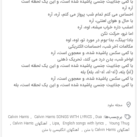
با کمی جذابیت جنسی پاشیده شده است، و این یک لحظه است
آره آره
احساس می کنم تمام شب پرواز می کنم، آره، آره
با حال و هوای لعنتی، آره
امشب داره خراب میشه، اوه، آره
اما نرو، حرکت نکن
بادا-بینگ، بدا-بوم در مورد تو، اوه، اوه
مکالمات آخر شب، احساسات الکتریکی
با کمی سکس پاشیده شده، و معجون است، آره
اواخر شب، بدن درد می کند، تحریک ذهنی
با کمی جذابیت جنسی پاشیده شده است، و این یک لحظه است
(آه) بله، (آه-آه، آه-آه، بله) بله
با کمی سکس پاشیده شده، و معجون است، آره
با کمی جذابیت جنسی پاشیده شده است، و این یک لحظه است، بله
مجله ملود
برچسب‌ها:
,
,
Calvin Harris
Calvin Harris SONGS WITH LYRICS
Dua
,
,
,
,
Young Thug
English songs with lyrics
Lipa
آهنگهای Calvin Harris
,
آهنگهای Calvin Harris با متن
آهنگهای انگلیسی با متن