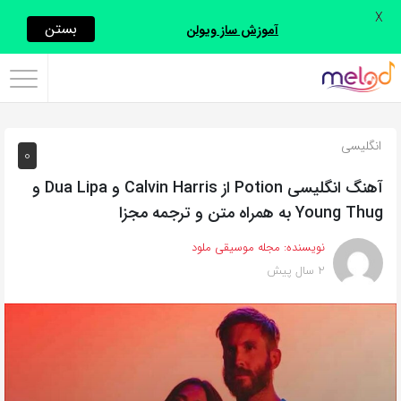
X
اشتراک
بستن
آموزش ساز ویولن
گذاری
با
استفاده
انگلیسی
0
از
روش‌های
آهنگ انگلیسی Potion از Calvin Harris و Dua Lipa و
زیر
Young Thug به همراه متن و ترجمه مجزا
می‌توانید
نویسنده:
مجله موسیقی ملود
این
2 سال پیش
صفحه
را
با
دوستان
خود