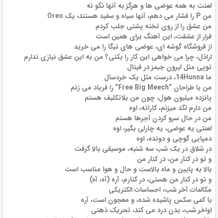
لعنت به همه عوضی ها و هرگز به آنها نگو نه
من P را فشار می دهم، آنها سیاه و سفید هستند، یک Oreo
من عشق را از روی تخته پشتی جلب کردم
فرار از عشقت، این آهنگ برای همین است
از فروشگاه گوشه ای، عوضی های نیگا را می خرید
اراذل، چرا می خواهی این کار را بکنی؟ من به این عشق نیازی ندارم
توپی مثل لبرون جیمز در فینال
ما 14Hunna، درست مثل یک خردسال
من با طراحان “Free Big Meech” را فریاد می زنم
پانزده میلیون هول، چون من بلاتکلیف هستم
من دارم لگد میزنم، کاراته، اوه
من در حال سرو کردن آجرها هستم
لعنتی یه عوضی، یه چارلی بگیر، اوه
دمپایی گوچی و دونده، اوه
در شلاق در یک شب سه شنبه، موسیقی بالا گرفت
و تو در کنار من، در کنار من
بالا به پایین و ماه بالاست و حال و هوا مناسب است
و تو در کنار من هستی، در کنارم، آره (آه، آه)
مکالمات آخر شب، احساسات الکتریکی
با کمی سکس پاشیده شده، و معجون است، آره
اواخر شب، بدن درد می کند، تحریک ذهنی