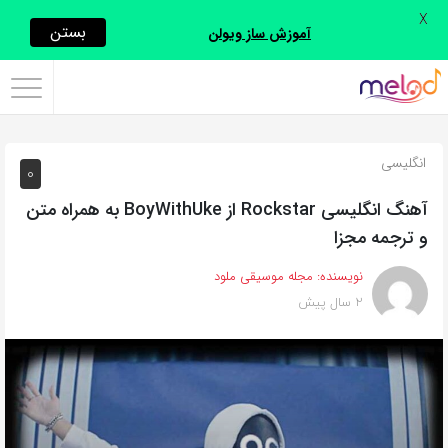
X
اشتراک
بستن
آموزش ساز ویولن
گذاری
با
استفاده
انگلیسی
0
از
روش‌های
آهنگ انگلیسی Rockstar از BoyWithUke به همراه متن
زیر
و ترجمه مجزا
می‌توانید
نویسنده:
مجله موسیقی ملود
این
2 سال پیش
صفحه
را
با
دوستان
خود