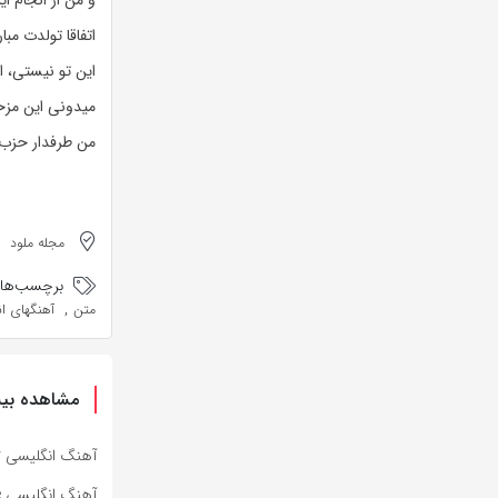
و من از انجام ای
اتفاقا تولدت مبا
این تو نیستی، 
میدونی این مزخ
من طرفدار حزب 
مجله ملود
برچسب‌ها:
,
متن
آهنگهای ا
مشاهده بیش
آهنگ انگلیسی Specter از Bad Omens به همراه متن و ترجمه مجزا
آهنگ انگلیسی Impose از Bad Omens به همراه متن و ترجمه مجزا