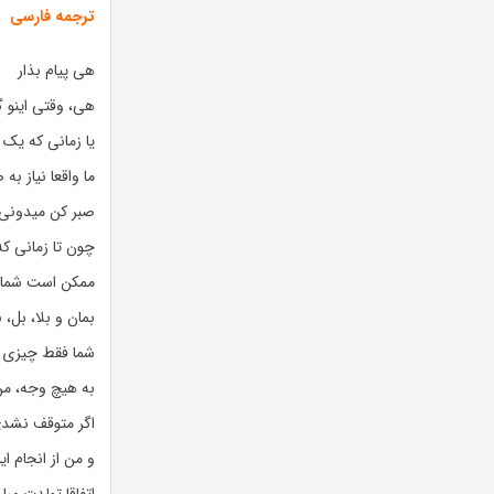
ترجمه فارسی
هی پیام بذار
هی، وقتی اینو گ
یا زمانی که یک 
ما واقعا نیاز ب
صبر کن میدونی
چون تا زمانی که
ممکن است شمار
بمان و بلا، بل، ب
شما فقط چیزی ر
به هیچ وجه، من
اگر متوقف نشدی
و من از انجام ای