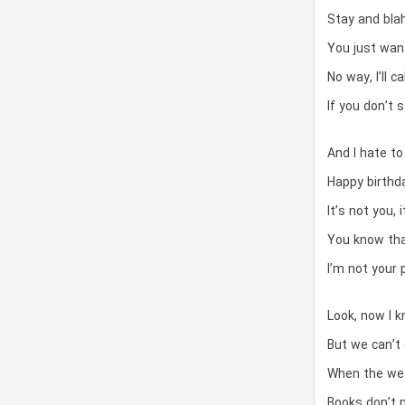
Stay and blah
You just wan
No way, I’ll c
If you don’t st
And I hate to
Happy birthd
It’s not you, 
You know that
I’m not your 
Look, now I 
But we can’t
When the we
Books don’t 