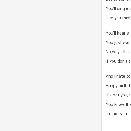
You’ll single
Like you mis
You’ll hear st
You just wan
No way, I’ll c
If you don’t st
And I hate to
Happy birthd
It’s not you, 
You know that
I’m not your 