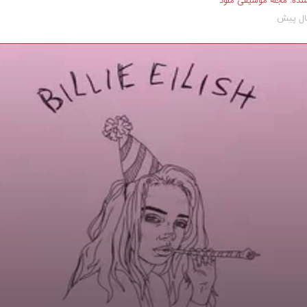
نده:
مجله موسیقی ملود