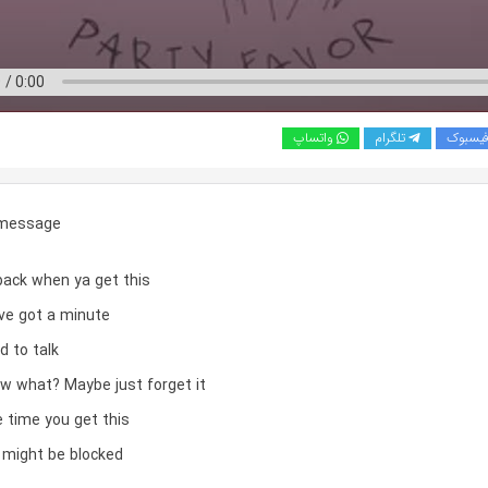
یسبوک
تلگرام
واتساپ
 message
back when ya get this
ve got a minute
d to talk
ow what? Maybe just forget it
 time you get this
might be blocked