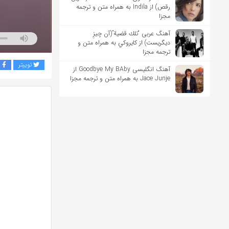
رقص) از Indila به همراه متن و ترجمه
مجزا
آهنگ عربی “تلك قضية”(آن چیزِ
دیگریست) از كايروكي به همراه متن و
ترجمه مجزا
توییتر
ف
آهنگ انگلیسی Goodbye My BAby از
Jace Junje به همراه متن و ترجمه مجزا