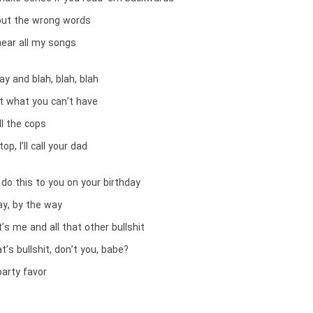
 out the wrong words
hear all my songs
ay and blah, blah, blah
t what you can’t have
all the cops
op, I’ll call your dad
 do this to you on your birthday
ay, by the way
it’s me and all that other bullshit
’s bullshit, don’t you, babe?
party favor