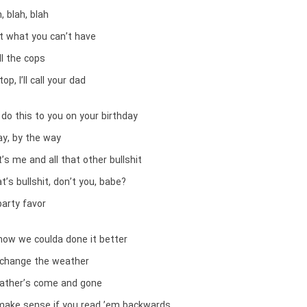
, blah, blah
t what you can’t have
all the cops
op, I’ll call your dad
 do this to you on your birthday
ay, by the way
it’s me and all that other bullshit
’s bullshit, don’t you, babe?
party favor
know we coulda done it better
 change the weather
ather’s come and gone
make sense if you read ’em backwards