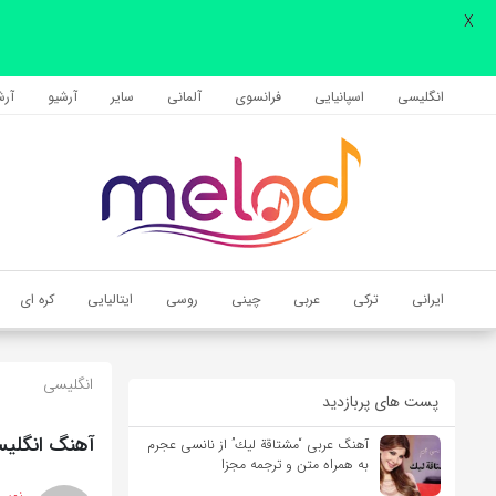
X
اشتراک گذاری
با استفاده از روش‌های زیر می‌توانید این صفحه را با دوستان خود به
انگلیسی
اسپانیایی
فرانسوی
آلمانی
سایر
آرشیو
آرشی
اشتراک بگذارید.
کپی لینک
ایرانی
ترکی
عربی
چینی
روسی
ایتالیایی
کره ای
انگلیسی
پست های پربازدید
آهنگ انگلیسی party favor از Billie Eilish به همراه م
آهنگ عربی “مشتاقة لیك” از نانسی عجرم
به همراه متن و ترجمه مجزا