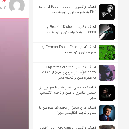
نویس
آهنگ فرانسوی Padam padam از Édith
2 سال پیش
Piaf به همراه متن و ترجمه مجزا
آهنگ انگلیسی Breakin’ Dishes از
Rihanna به همراه متن و ترجمه مجزا
آهنگ آلمانی Erika از German Folk به
همراه متن و ترجمه مجزا
آهنگ انگلیسی Cigarettes out the
Window(سیگار بیرون پنجره) از TV Girl
به همراه متن و ترجمه مجزا
نماهنگ حماسی “خیبر خیبر یا صهیون” از
حسین طاهری با متن و ترجمه انگلیسی
مجزا
آهنگ “مرغ سحر” از محمدرضا شجریان با
متن و ترجمه انگلیسی مجزا
آهنگ فرانسوی Dernière danse (آخرین