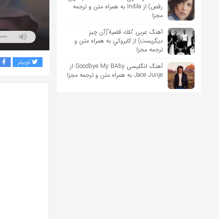
رقص) از Indila به همراه متن و ترجمه
مجزا
آهنگ عربی “تلك قضية”(آن چیزِ
دیگریست) از كايروكي به همراه متن و
ترجمه مجزا
توییتر
ف
آهنگ انگلیسی Goodbye My BAby از
Jace Junje به همراه متن و ترجمه مجزا