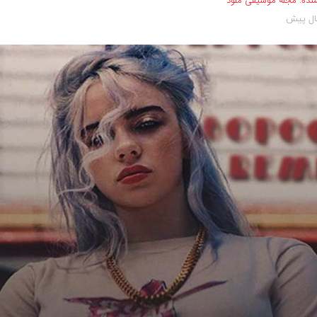
نده:
مجله موسیقی ملود