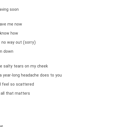
aving soon
 save me now
t know how
s no way out (sorry)
mm down
e salty tears on my cheek
a year-long headache does to you
 I feel so scattered
 all that matters
me