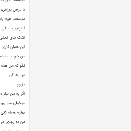
متاسفم، الان نم
با عرض پوزش، م
متاسفم، هیچ را
اما پایین، میلی 
اشک های نمکی 
این همان کاری 
من خوب نیستم،
نگو که من همه 
مرا رها کن
دژاوو
اگر به من نیاز د
میخوای منو ببین
بهتره عجله کنی
من به زودی می