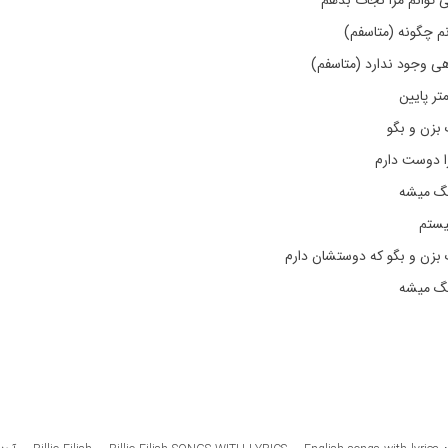
ی توانم مرا نجات بدهم
م چگونه (متاسفم)
هی وجود ندارد (متاسفم)
متر پایین
بزن و بگو
را دوست دارم
نگ میشه
یستم
 بزن و بگو که دوستشان دارم
نگ میشه