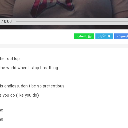
یسبوک
تلگرام
واتساپ
he rooftop
the world when I stop breathing
 is endless, don’t be so pretentious
e you do (like you do)
me
me