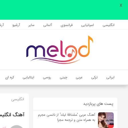
X
اشتراک گذاری
با استفاده از روش‌های زیر می‌توانید این صفحه را با دوستان خود به
انگلیسی
اسپانیایی
فرانسوی
آلمانی
سایر
آرشیو
آرشی
اشتراک بگذارید.
کپی لینک
ایرانی
ترکی
عربی
چینی
روسی
ایتالیایی
کره ای
انگلیسی
پست های پربازدید
آهنگ انگلیسی Listen before I go از Billie Eilish به همراه
آهنگ عربی “مشتاقة لیك” از نانسی عجرم
به همراه متن و ترجمه مجزا