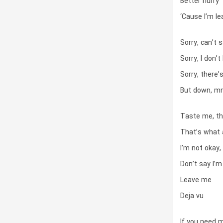
Better hurry
‘Cause I’m le
Sorry, can’t
Sorry, I don’
Sorry, there’
But down, 
Taste me, th
That’s what 
I’m not okay,
Don’t say I’m
Leave me
Deja vu
If you need 