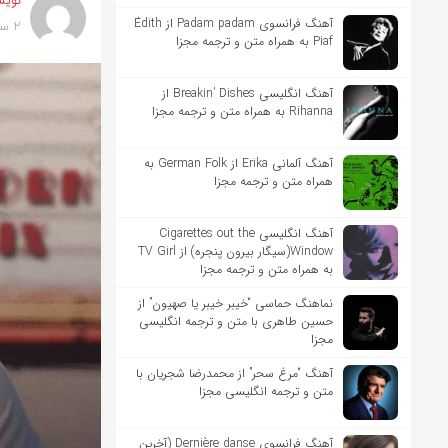
نویس
آهنگ فرانسوی Padam padam از Édith
2 سال پیش
Piaf به همراه متن و ترجمه مجزا
آهنگ انگلیسی Breakin’ Dishes از
Rihanna به همراه متن و ترجمه مجزا
آهنگ آلمانی Erika از German Folk به
همراه متن و ترجمه مجزا
آهنگ انگلیسی Cigarettes out the
Window(سیگار بیرون پنجره) از TV Girl
به همراه متن و ترجمه مجزا
نماهنگ حماسی “خیبر خیبر یا صهیون” از
حسین طاهری با متن و ترجمه انگلیسی
مجزا
آهنگ “مرغ سحر” از محمدرضا شجریان با
متن و ترجمه انگلیسی مجزا
آهنگ فرانسوی Dernière danse (آخرین