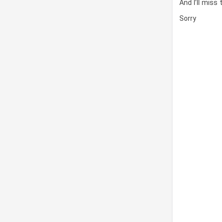
And I’ll miss
Sorry