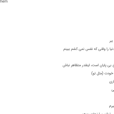
 them
ببر
یا را وقتی که نفس نمی کشم ببینم
بی پایان است، اینقدر متظاهر نباش
 خودت (مثل تو)
اری
ی
رم