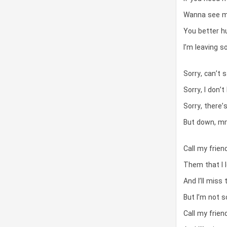
Wanna see 
You better h
I’m leaving s
Sorry, can’t
Sorry, I don’
Sorry, there’
But down, 
Call my frien
Them that I 
And I’ll miss
But I’m not s
Call my frien