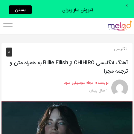
X
اشتراک
بستن
آموزش ساز ویولن
گذاری
با
استفاده
انگلیسی
0
از
روش‌های
آهنگ انگلیسی CHIHIRO از Billie Eilish به همراه متن و
زیر
ترجمه مجزا
می‌توانید
نویسنده:
مجله موسیقی ملود
این
2 سال پیش
صفحه
را
با
دوستان
خود