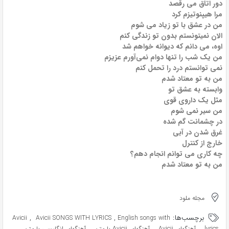
دور اتاق می رقصد
مرا هیپنوتیزم کرد
من در عشق با تو زیاد می شوم
الان نمیتونستم بدون تو زندگی کنم
اوه، می دانم که دیوانه خواهم شد
من یک شب را تنها دوام نمی‌آورم عزیزم
نمی توانستم درد را تحمل کنم
من به تو معتاد شدم
وابسته به عشق تو
مثل یک داروی قوی
من سیر نمی شوم
در چشمانت گم شده
غرق شدن در آبی
خارج از کنترل
چه کاری می توانم انجام دهم؟
من به تو معتاد شدم
مجله ملود
برچسب‌ها:
,
,
Avicii
Avicii SONGS WITH LYRICS
English songs with
,
,
,
lyrics
آهنگهای Avicii
آهنگهای Avicii با متن
آهنگهای انگلیسی با متن