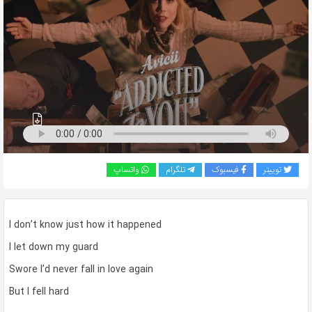
به
اشتراک
بگذارید.
کپی
لینک
توییتر
فیسبوک
تلگرام
واتساپ
I don’t know just how it happened
I let down my guard
Swore I’d never fall in love again
But I fell hard