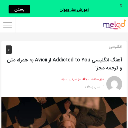
X
اشتراک
بستن
آموزش ساز ویولن
گذاری
با
استفاده
انگلیسی
0
از
روش‌های
آهنگ انگلیسی Addicted to You از Avicii به همراه متن
زیر
و ترجمه مجزا
می‌توانید
نویسنده:
مجله موسیقی ملود
این
2 سال پیش
صفحه
را
با
دوستان
خود