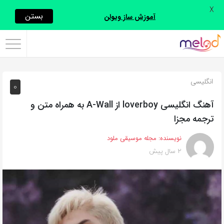
X
اشتراک
بستن
آموزش ساز ویولن
گذاری
با
استفاده
انگلیسی
0
از
روش‌های
آهنگ انگلیسی loverboy از A-Wall به همراه متن و
زیر
ترجمه مجزا
می‌توانید
نویسنده:
مجله موسیقی ملود
این
2 سال پیش
صفحه
را
با
دوستان
خود