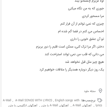
اوه عزیزم چشماتو ببند
جوری که به من نگاه میکنی
مرا مسحور کردی
چیزی که نمی توانم از آن فرار کنم
احساس می کنم در فضا گم شده ام
تو آن عشق خوبی را داری
دختر، اگر مرا ترک کنی، ممکن است قلبم را دور بریزم
می دانی که قلب من نمی تواند استراحت کند
هیچ چیز مثل قبل نخواهد شد
یک روز دیگر دوباره همدیگر را ملاقات خواهیم کرد
مجله ملود
برچسب‌ها:
,
,
A-Wall
A-Wall SONGS WITH LYRICS
English songs with
,
,
,
lyrics
آهنگهای A-Wall
آهنگهای A-Wall با متن
آهنگهای انگلیسی با متن