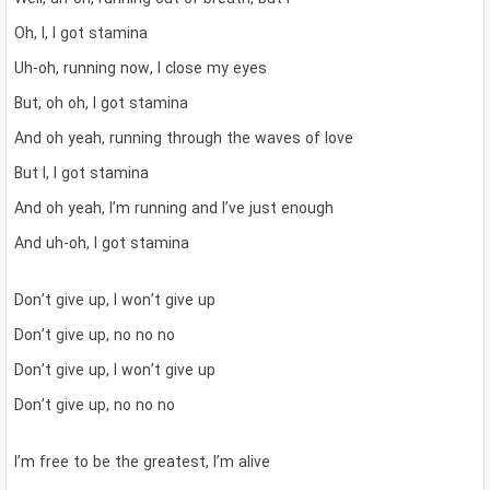
Oh, I, I got stamina
Uh-oh, running now, I close my eyes
But, oh oh, I got stamina
And oh yeah, running through the waves of love
But I, I got stamina
And oh yeah, I’m running and I’ve just enough
And uh-oh, I got stamina
Don’t give up, I won’t give up
Don’t give up, no no no
Don’t give up, I won’t give up
Don’t give up, no no no
I’m free to be the greatest, I’m alive