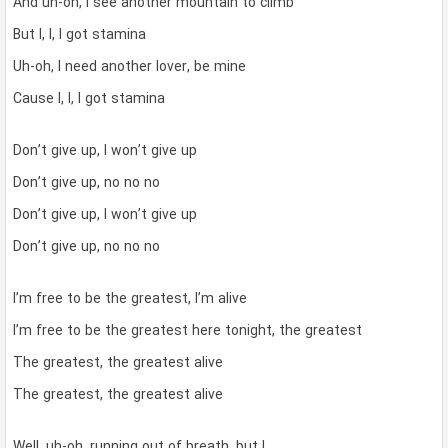
And uh-oh, I see another mountain to climb
But I, I, I got stamina
Uh-oh, I need another lover, be mine
Cause I, I, I got stamina
Don’t give up, I won’t give up
Don’t give up, no no no
Don’t give up, I won’t give up
Don’t give up, no no no
I’m free to be the greatest, I’m alive
I’m free to be the greatest here tonight, the greatest
The greatest, the greatest alive
The greatest, the greatest alive
Well, uh-oh, running out of breath, but I