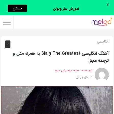
X
اشتراک
بستن
آموزش ساز ویولن
گذاری
با
استفاده
انگلیسی
0
از
روش‌های
آهنگ انگلیسی The Greatest از Sia به همراه متن و
زیر
ترجمه مجزا
می‌توانید
نویسنده:
مجله موسیقی ملود
این
2 سال پیش
صفحه
را
با
دوستان
خود