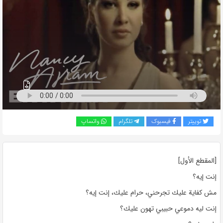
به
اشتراک
بگذارید.
کپی
لینک
توییتر
فیسبوک
تلگرام
واتساپ
[المقطع الأول]
إنت إيه؟
مش كفاية عليك تجرحني، حرام عليك، إنت إيه؟
إنت ليه دموعي حبيبي تهون عليك؟