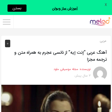
X
اشتراک
بستن
آموزش ساز ویولن
گذاری
با
استفاده
عربی
0
از
روش‌های
آهنگ عربی “إنت إيه” از نانسی عجرم به همراه متن و
زیر
ترجمه مجزا
می‌توانید
نویسنده:
مجله موسیقی ملود
این
2 سال پیش
صفحه
را
با
دوستان
خود