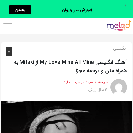
X
اشتراک
بستن
آموزش ساز ویولن
گذاری
با
استفاده
انگلیسی
0
از
روش‌های
آهنگ انگلیسی My Love Mine All Mine از Mitski به
زیر
همراه متن و ترجمه مجزا
می‌توانید
نویسنده:
مجله موسیقی ملود
این
3 سال پیش
صفحه
را
با
دوستان
خود