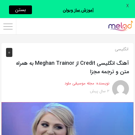
X
اشتراک
بستن
آموزش ساز ویولن
گذاری
با
استفاده
انگلیسی
0
از
روش‌های
آهنگ انگلیسی Credit از Meghan Trainor به همراه
زیر
متن و ترجمه مجزا
می‌توانید
نویسنده:
مجله موسیقی ملود
این
2 سال پیش
صفحه
را
با
دوستان
خود