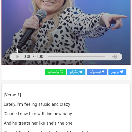
به
اشتراک
بگذارید.
کپی
لینک
توییتر
فیسبوک
تلگرام
واتساپ
[Verse 1]
Lately, I’m feeling stupid and crazy
‘Cause I saw him with his new baby
And he treats her like she’s the one