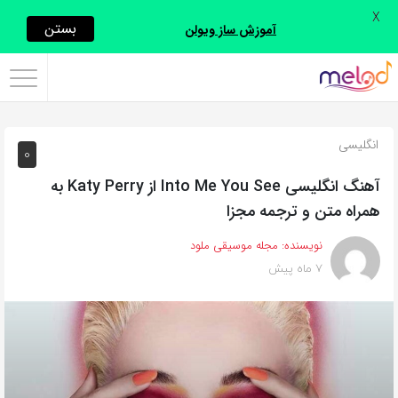
X
اشتراک
بستن
آموزش ساز ویولن
گذاری
با
استفاده
انگلیسی
0
از
روش‌های
آهنگ انگلیسی Into Me You See از Katy Perry به
زیر
همراه متن و ترجمه مجزا
می‌توانید
نویسنده:
مجله موسیقی ملود
این
7 ماه پیش
صفحه
را
با
دوستان
خود