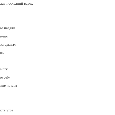
елав последний вздох
но падали
 меня
 загадывал
ять
 могу
аю себя
ьше не моя
сть утра