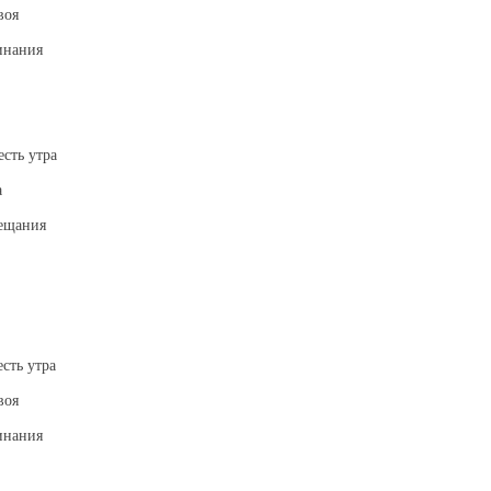
воя
инания
сть утра
а
бещания
сть утра
воя
инания