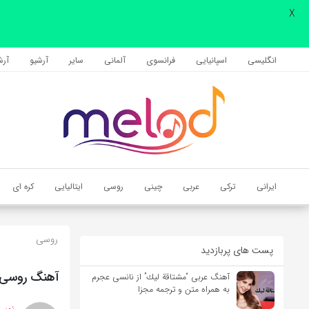
X
اشتراک گذاری
با استفاده از روش‌های زیر می‌توانید این صفحه را با دوستان خود به
انگلیسی
اسپانیایی
فرانسوی
آلمانی
سایر
آرشیو
آرشی
اشتراک بگذارید.
کپی لینک
ایرانی
ترکی
عربی
چینی
روسی
ایتالیایی
کره ای
روسی
پست های پربازدید
آهنگ روسی Камин (شومینه) از Emin و Jony با متن و ترجمه 
آهنگ عربی “مشتاقة لیك” از نانسی عجرم
به همراه متن و ترجمه مجزا