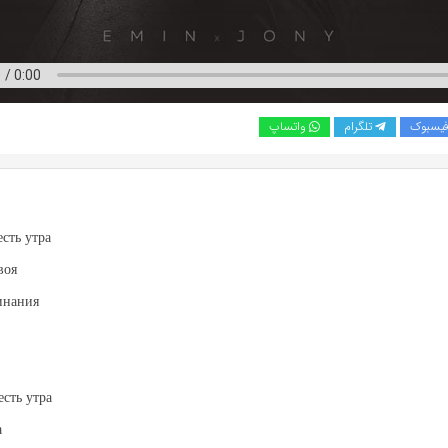
یسبوک
تلگرام
واتساپ
сть утра
воя
инания
сть утра
а