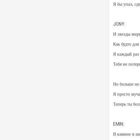
Я бы упал, сд
JONY:
И звезды мир
Как будто для
Я каждый раз
Тебя не потер
Но больше не
Я просто муч
Теперь ты бол
EMIN:
В камине в ше