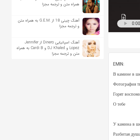
همراه متن و ترجمه مجزا
آهنگ چینی 18 از .G.E.M به همراه متن
و ترجمه مجزا
آهنگ اسپانیایی Dinero از Jennifer
Lopez و DJ Khaled و Cardi B به همراه
متن و ترجمه مجزا
EMIN:
В камине в ше
Фотография т
Горят воспом
О тебе
У камина в ше
Разбитая душ