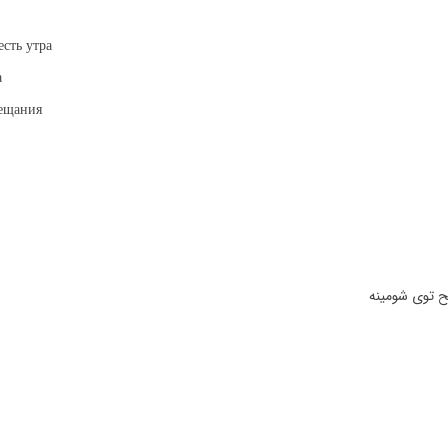
сть утра
а
бещания
توی شومینه