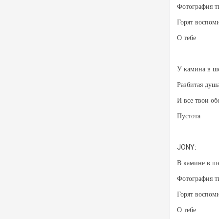
Фотография т
Горят воспом
О тебе
У камина в ше
Разбитая душ
И все твои о
Пустота
JONY:
В камине в ше
Фотография т
Горят воспом
О тебе