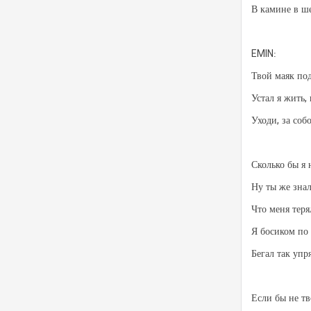
В камине в ше
EMIN:
Твой маяк по
Устал я жить,
Уходи, за соб
Сколько бы я 
Ну ты же зна
Что меня теря
Я босиком по
Бегал так упр
Если бы не т