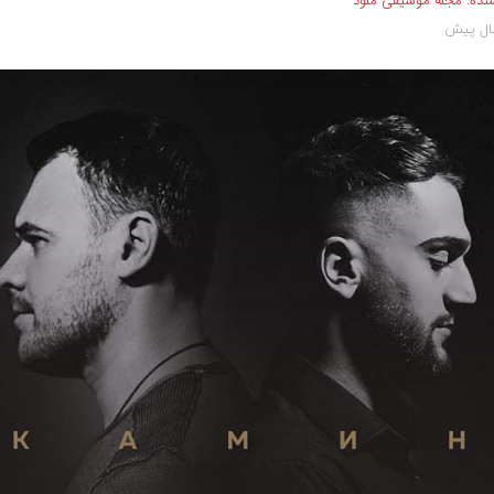
نده:
مجله موسیقی ملود