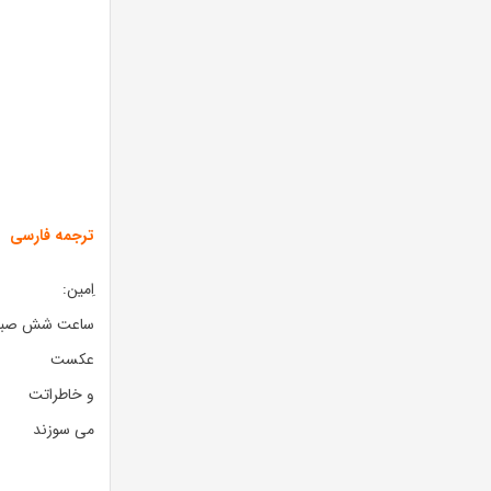
ترجمه فارسی
اِمین:
ساعت شش صبح 
عکست
و خاطراتت
می سوزند