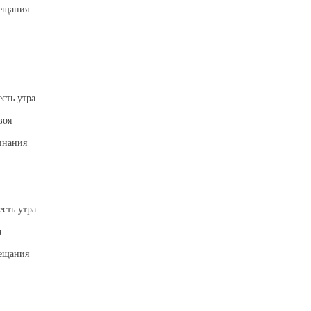
бещания
сть утра
воя
инания
сть утра
а
бещания