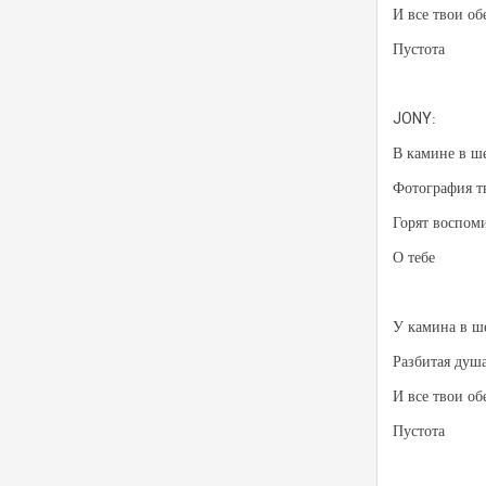
И все твои о
Пустота
JONY:
В камине в ше
Фотография т
Горят воспом
О тебе
У камина в ше
Разбитая душ
И все твои о
Пустота