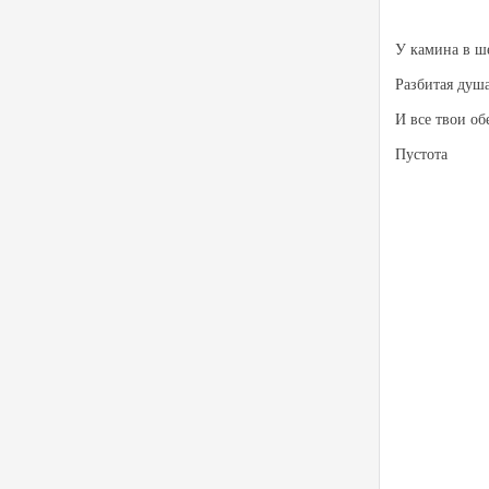
У камина в ше
Разбитая душ
И все твои о
Пустота