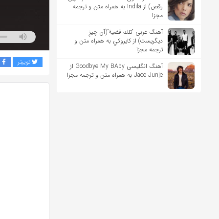
رقص) از Indila به همراه متن و ترجمه
مجزا
آهنگ عربی “تلك قضية”(آن چیزِ
دیگریست) از كايروكي به همراه متن و
ترجمه مجزا
توییتر
ف
آهنگ انگلیسی Goodbye My BAby از
Jace Junje به همراه متن و ترجمه مجزا