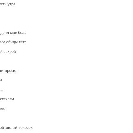
сть утра
дарил мне боль
 все обиды таят
ой закрой
ни просил
ла
ла
 стеклам
ямо
вой милый голосок