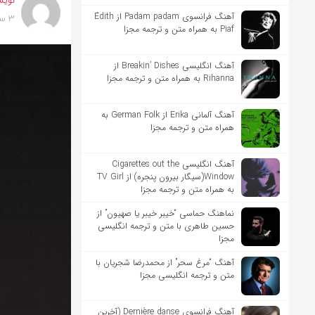
نویس
آهنگ فرانسوی Padam padam از Édith
3 سال پیش
Piaf به همراه متن و ترجمه مجزا
آهنگ انگلیسی Breakin’ Dishes از
Rihanna به همراه متن و ترجمه مجزا
آهنگ آلمانی Erika از German Folk به
همراه متن و ترجمه مجزا
آهنگ انگلیسی Cigarettes out the
Window(سیگار بیرون پنجره) از TV Girl
به همراه متن و ترجمه مجزا
نماهنگ حماسی “خیبر خیبر یا صهیون” از
حسین طاهری با متن و ترجمه انگلیسی
مجزا
آهنگ “مرغ سحر” از محمدرضا شجریان با
متن و ترجمه انگلیسی مجزا
آهنگ فرانسوی Dernière danse (آخرین