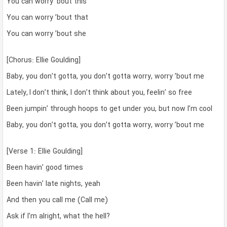
You can worry ’bout this
You can worry ’bout that
You can worry ’bout she
[Chorus: Ellie Goulding]
Baby, you don’t gotta, you don’t gotta worry, worry ’bout me
Lately, I don’t think, I don’t think about you, feelin’ so free
Been jumpin’ through hoops to get under you, but now I’m cool
Baby, you don’t gotta, you don’t gotta worry, worry ’bout me
[Verse 1: Ellie Goulding]
Been havin’ good times
Been havin’ late nights, yeah
And then you call me (Call me)
Ask if I’m alright, what the hell?