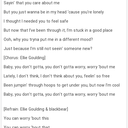
Sayin’ that you care about me
But you just wanna be in my head ’cause you’re lonely
I thought I needed you to feel safe
But now that I’ve been through it, I’m stuck in a good place
Ooh, why you tryna put me in a different mood?
Just because I’m still not seein’ someone new?
[Chorus: Ellie Goulding]
Baby, you don’t gotta, you don’t gotta worry, worry ’bout me
Lately, I don’t think, I don’t think about you, feelin’ so free
Been jumpin’ through hoops to get under you, but now I’m cool
Baby, you don’t gotta, you don’t gotta worry, worry ’bout me
[Refrain: Ellie Goulding & blackbear]
You can worry ’bout this
You can worry ’bout that