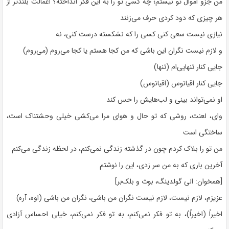
من جزو اموال تو نیستم؛ چه کسی تو را به این فکر انداخته؟ اعمالت بلندتر از
هر چیزی که دود کردی حرف می‌زنند
نیازی نیست سعی کنی کسی را که نشکسته درست کنی، نه
و لازم نیست نگران این باشی که من کجا هستم یا کجا می‌روم (می‌روم)
جایی کنار تنهایی‌ام (تنها)
جایی کنار اقیانوس (اقیانوس)
او نمی‌تواند بینی و لب‌هایش را حس کند
وای، لعنت، روشی که تو حال و هوای مرا می‌کشی خیلی وحشتناک است،
ساختگی است
من تو را بلاک کردم چون در گذشته زندگی نمی‌کنم، در لحظه زندگی می‌کنم
آخرین باری که به من سر زدی، این را نوشتم
[همخوان: الی گولدینگ، بوث و بلک‌بر]
عزیزم، لازم نیست، لازم نیست نگران من باشی، نگران من باشی (اوه، آره)
اخیراً (اخیراً)، به تو فکر نمی‌کنم، به تو فکر نمی‌کنم، خیلی احساس آزادی