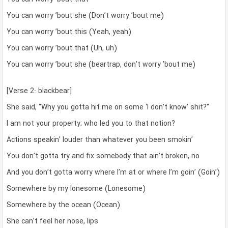
You can worry ’bout she (Don’t worry ’bout me)
You can worry ’bout this (Yeah, yeah)
You can worry ’bout that (Uh, uh)
You can worry ’bout she (beartrap, don’t worry ’bout me)
[Verse 2: blackbear]
She said, “Why you gotta hit me on some ‘I don’t know’ shit?”
I am not your property; who led you to that notion?
Actions speakin’ louder than whatever you been smokin’
You don’t gotta try and fix somebody that ain’t broken, no
And you don’t gotta worry where I’m at or where I’m goin’ (Goin’)
Somewhere by my lonesome (Lonesome)
Somewhere by the ocean (Ocean)
She can’t feel her nose, lips