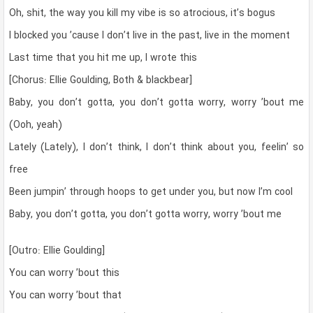
Oh, shit, the way you kill my vibe is so atrocious, it’s bogus
I blocked you ’cause I don’t live in the past, live in the moment
Last time that you hit me up, I wrote this
[Chorus: Ellie Goulding, Both & blackbear]
Baby, you don’t gotta, you don’t gotta worry, worry ’bout me
(Ooh, yeah)
Lately (Lately), I don’t think, I don’t think about you, feelin’ so
free
Been jumpin’ through hoops to get under you, but now I’m cool
Baby, you don’t gotta, you don’t gotta worry, worry ’bout me
[Outro: Ellie Goulding]
You can worry ’bout this
You can worry ’bout that