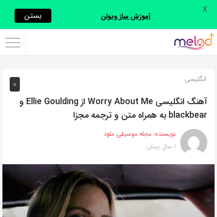
X
اشتراک
بستن
آموزش ساز ویولن
گذاری
با
استفاده
انگلیسی
0
از
روش‌های
آهنگ انگلیسی Worry About Me از Ellie Goulding و
زیر
blackbear به همراه متن و ترجمه مجزا
می‌توانید
نویسنده:
مجله موسیقی ملود
این
1 سال پیش
صفحه
را
با
دوستان
خود