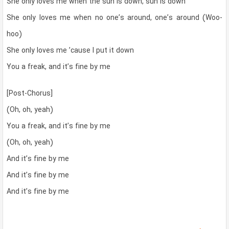
She only loves me when the sun is down, sun is down
She only loves me when no one’s around, one’s around (Woo-
hoo)
She only loves me ’cause I put it down
You a freak, and it’s fine by me
[Post-Chorus]
(Oh, oh, yeah)
You a freak, and it’s fine by me
(Oh, oh, yeah)
And it’s fine by me
And it’s fine by me
And it’s fine by me