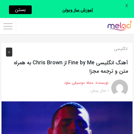
X
اشتراک
بستن
آموزش ساز ویولن
گذاری
با
استفاده
انگلیسی
0
از
روش‌های
آهنگ انگلیسی Fine by Me از Chris Brown به همراه
زیر
متن و ترجمه مجزا
می‌توانید
نویسنده:
مجله موسیقی ملود
این
1 سال پیش
صفحه
را
با
دوستان
خود