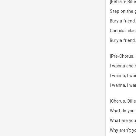
[Refrain: Billie
Step on the 
Bury a friend
Cannibal clas
Bury a frien
[Pre-Chorus: Bi
I wanna end
I wanna, I w
I wanna, I w
[Chorus: Billie
What do you
What are yo
Why aren’t y