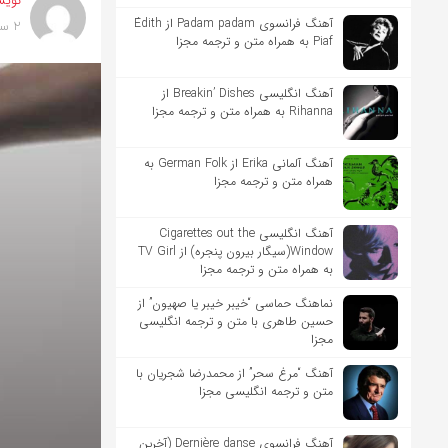
نویس
آهنگ فرانسوی Padam padam از Édith
2 سال پیش
Piaf به همراه متن و ترجمه مجزا
آهنگ انگلیسی Breakin’ Dishes از
Rihanna به همراه متن و ترجمه مجزا
آهنگ آلمانی Erika از German Folk به
همراه متن و ترجمه مجزا
آهنگ انگلیسی Cigarettes out the
Window(سیگار بیرون پنجره) از TV Girl
به همراه متن و ترجمه مجزا
نماهنگ حماسی “خیبر خیبر یا صهیون” از
حسین طاهری با متن و ترجمه انگلیسی
مجزا
آهنگ “مرغ سحر” از محمدرضا شجریان با
متن و ترجمه انگلیسی مجزا
آهنگ فرانسوی Dernière danse (آخرین