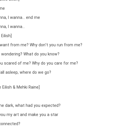
 me
anna, I wanna… end me
anna, I wanna…
 Eilish]
 want from me? Why don’t you run from me?
u wondering? What do you know?
ou scared of me? Why do you care for me?
fall asleep, where do we go?
ie Eilish & Mehki Raine]
the dark, what had you expected?
ou my art and make you a star
connected?