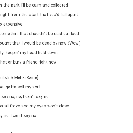
in the park, I’ll be calm and collected
ight from the start that you’d fall apart
oo expensive
 somethin’ that shouldn’t be said out loud
thought that I would be dead by now (Wow)
ity, keepin’ my head held down
het or bury a friend right now
e Eilish & Mehki Raine]
e, gotta sell my soul
 say no, no, I can’t say no
s all froze and my eyes won’t close
y no, I can’t say no