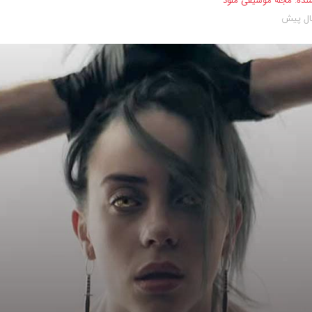
نده:
مجله موسیقی ملود