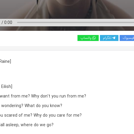
یسبوک
تلگرام
واتساپ
 Raine]
 Eilish]
 want from me? Why don’t you run from me?
u wondering? What do you know?
ou scared of me? Why do you care for me?
fall asleep, where do we go?