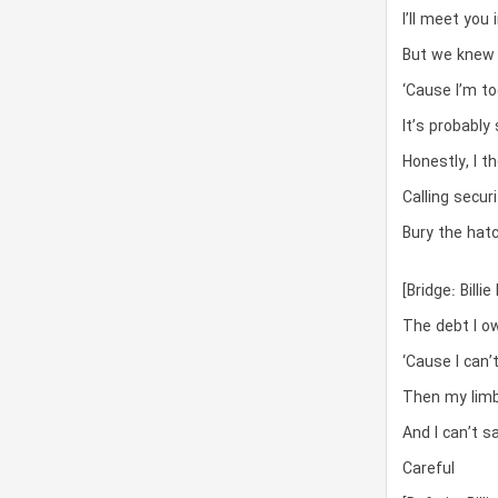
I’ll meet you 
But we knew r
‘Cause I’m t
It’s probably
Honestly, I 
Calling secur
Bury the hatc
[Bridge: Billi
The debt I ow
‘Cause I can’t
Then my limb
And I can’t sa
Careful