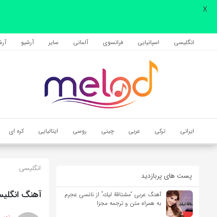
X
اشتراک گذاری
با استفاده از روش‌های زیر می‌توانید این صفحه را با دوستان خود به
انگلیسی
اسپانیایی
فرانسوی
آلمانی
سایر
آرشیو
آرشی
اشتراک بگذارید.
کپی لینک
ایرانی
ترکی
عربی
چینی
روسی
ایتالیایی
کره ای
انگلیسی
پست های پربازدید
آهنگ انگلیسی bury a friend از Billie Eilish به همراه 
آهنگ عربی “مشتاقة لیك” از نانسی عجرم
به همراه متن و ترجمه مجزا