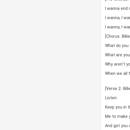
I wanna end
I wanna, I w
I wanna, I w
[Chorus: Billie
What do you
What are yo
Why aren’t y
When we all 
[Verse 2: Bill
Listen
Keep you in 
Me to make y
And get you 