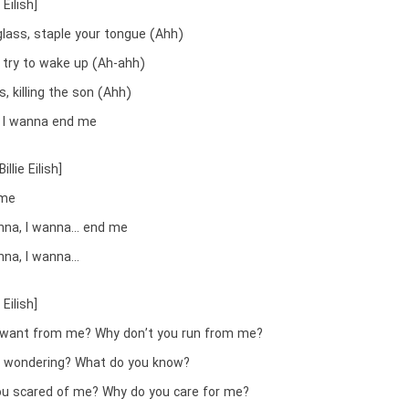
 Eilish]
glass, staple your tongue (Ahh)
, try to wake up (Ah-ahh)
s, killing the son (Ahh)
d, I wanna end me
llie Eilish]
 me
anna, I wanna… end me
anna, I wanna…
 Eilish]
 want from me? Why don’t you run from me?
u wondering? What do you know?
ou scared of me? Why do you care for me?