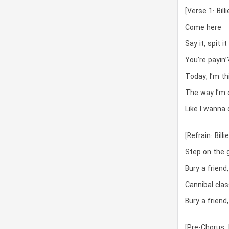
[Verse 1: Bill
Come here
Say it, spit i
You’re payin’
Today, I’m th
The way I’m 
Like I wanna 
[Refrain: Billie
Step on the 
Bury a friend
Cannibal clas
Bury a frien
[Pre-Chorus: Bi