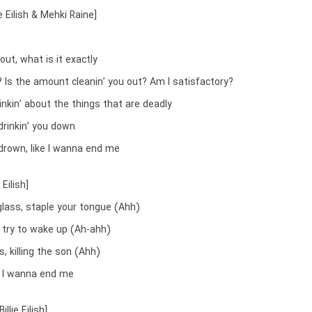
ie Eilish & Mehki Raine]
t out, what is it exactly
? Is the amount cleanin’ you out? Am I satisfactory?
inkin’ about the things that are deadly
drinkin’ you down
drown, like I wanna end me
 Eilish]
glass, staple your tongue (Ahh)
, try to wake up (Ah-ahh)
s, killing the son (Ahh)
d, I wanna end me
llie Eilish]