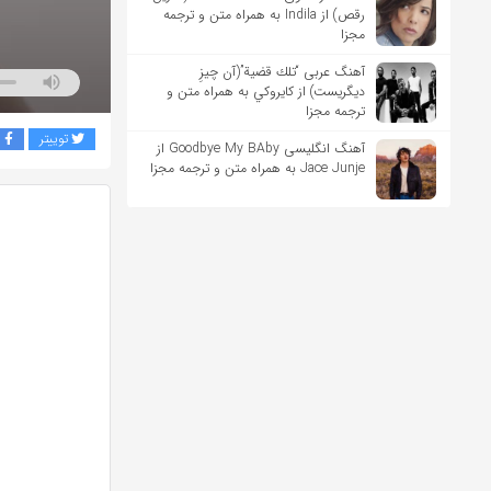
رقص) از Indila به همراه متن و ترجمه
مجزا
آهنگ عربی “تلك قضية”(آن چیزِ
دیگریست) از كايروكي به همراه متن و
ترجمه مجزا
توییتر
ف
آهنگ انگلیسی Goodbye My BAby از
Jace Junje به همراه متن و ترجمه مجزا