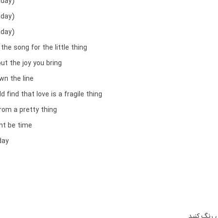
 day)
 day)
 day)
he song for the little thing
ut the joy you bring
wn the line
d find that love is a fragile thing
rom a pretty thing
ht be time
day
 رنگ کنید