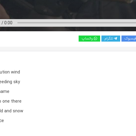
یسبوک
تلگرام
واتساپ
ution wind
eeding sky
 name
 one there
old and snow
ce