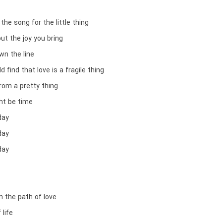
he song for the little thing
ut the joy you bring
wn the line
d find that love is a fragile thing
rom a pretty thing
ht be time
day
day
day
m the path of love
 life