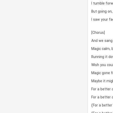
I tumble for
But going on,
I saw your fa
[Chorus]
And we sang t
Magic calm, b
Running it do
Wish you coul
Magic gone f
Maybe it mig
For a better 
For a better 
(For a better