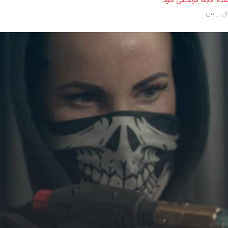
نده:
مجله موسیقی ملود