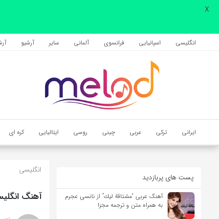
X
اشتراک گذاری
با استفاده از روش‌های زیر می‌توانید این صفحه را با دوستان خود به
انگلیسی
اسپانیایی
فرانسوی
آلمانی
سایر
آرشیو
آرشی
اشتراک بگذارید.
کپی لینک
ایرانی
ترکی
عربی
چینی
روسی
ایتالیایی
کره ای
انگلیسی
پست های پربازدید
آهنگ انگلیسی For A Better Day از Avicii به همراه م
آهنگ عربی “مشتاقة لیك” از نانسی عجرم
به همراه متن و ترجمه مجزا