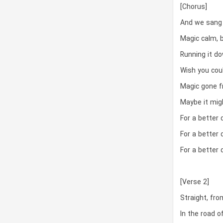
[Chorus]
And we sang t
Magic calm, b
Running it do
Wish you coul
Magic gone f
Maybe it mig
For a better 
For a better 
For a better 
[Verse 2]
Straight, fro
In the road of