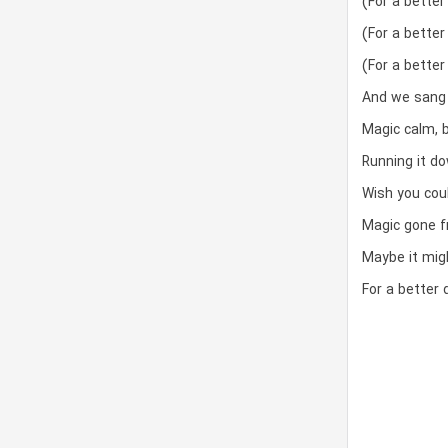
(For a better
(For a better
(For a better
And we sang t
Magic calm, b
Running it do
Wish you coul
Magic gone f
Maybe it mig
For a better 