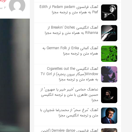
نویس
آهنگ فرانسوی Padam padam از Édith
2 سال پیش
Piaf به همراه متن و ترجمه مجزا
آهنگ انگلیسی Breakin’ Dishes از
Rihanna به همراه متن و ترجمه مجزا
آهنگ آلمانی Erika از German Folk به
همراه متن و ترجمه مجزا
آهنگ انگلیسی Cigarettes out the
Window(سیگار بیرون پنجره) از TV Girl
به همراه متن و ترجمه مجزا
نماهنگ حماسی “خیبر خیبر یا صهیون” از
حسین طاهری با متن و ترجمه انگلیسی
مجزا
آهنگ “مرغ سحر” از محمدرضا شجریان با
متن و ترجمه انگلیسی مجزا
آهنگ فرانسوی Dernière danse (آخرین