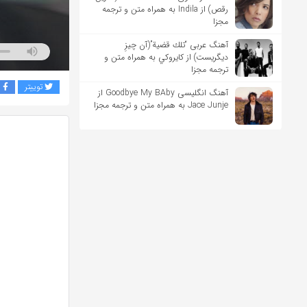
رقص) از Indila به همراه متن و ترجمه
مجزا
آهنگ عربی “تلك قضية”(آن چیزِ
دیگریست) از كايروكي به همراه متن و
ترجمه مجزا
توییتر
ف
آهنگ انگلیسی Goodbye My BAby از
Jace Junje به همراه متن و ترجمه مجزا