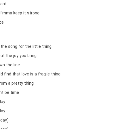
ward
 I’mma keep it strong
ce
he song for the little thing
ut the joy you bring
wn the line
d find that love is a fragile thing
rom a pretty thing
ht be time
day
day
 day)