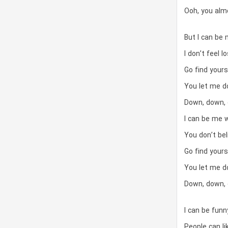
Ooh, you alm
But I can be
I don’t feel 
Go find yours
You let me 
Down, down,
I can be me 
You don’t bel
Go find yours
You let me 
Down, down,
I can be funn
People can li