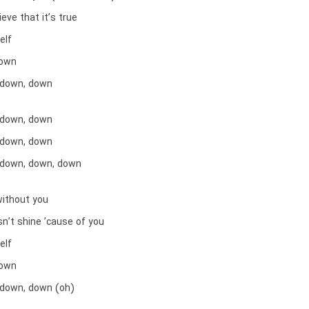
ieve that it’s true
elf
down
 down, down
 down, down
 down, down
 down, down, down
without you
n’t shine ’cause of you
elf
down
 down, down (oh)