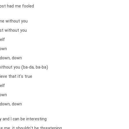
ost had me fooled
 me without you
lost without you
elf
down
 down, down
without you (ba-da, ba-ba)
ieve that it’s true
elf
down
 down, down
y and I can be interesting
ke me, it shouldn’t be threatening