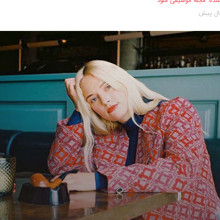
نده:
مجله موسیقی ملود