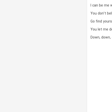
I can be me 
You don’t bel
Go find yours
You let me 
Down, down,