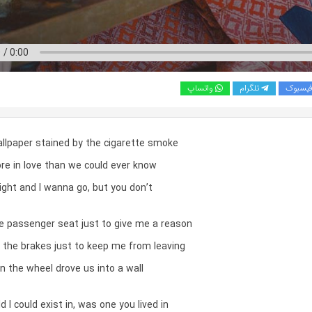
یسبوک
تلگرام
واتساپ
allpaper stained by the cigarette smoke
re in love than we could ever know
ight and I wanna go, but you don’t
he passenger seat just to give me a reason
 the brakes just to keep me from leaving
n the wheel drove us into a wall
d I could exist in, was one you lived in