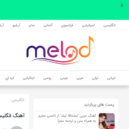
X
اشتراک گذاری
با استفاده از روش‌های زیر می‌توانید این صفحه را با دوستان خود به
انگلیسی
اسپانیایی
فرانسوی
آلمانی
سایر
آرشیو
آرشی
اشتراک بگذارید.
کپی لینک
ایرانی
ترکی
عربی
چینی
روسی
ایتالیایی
کره ای
انگلیسی
پست های پربازدید
آهنگ انگلیسی Me Without You از Ashe به همراه مت
آهنگ عربی “مشتاقة لیك” از نانسی عجرم
به همراه متن و ترجمه مجزا