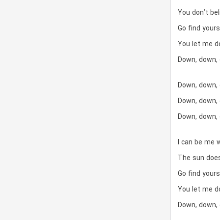
You don’t bel
Go find yours
You let me 
Down, down,
Down, down,
Down, down,
Down, down,
I can be me 
The sun does
Go find yours
You let me 
Down, down,