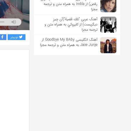
رقص) از Indila به همراه متن و ترجمه
مجزا
آهنگ عربی “تلك قضية”(آن چیزِ
دیگریست) از كايروكي به همراه متن و
ترجمه مجزا
توییتر
ف
آهنگ انگلیسی Goodbye My BAby از
Jace Junje به همراه متن و ترجمه مجزا