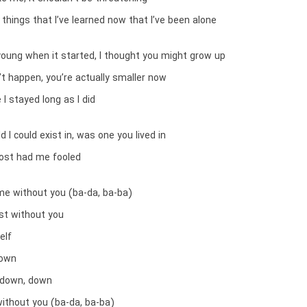
 things that I’ve learned now that I’ve been alone
oung when it started, I thought you might grow up
’t happen, you’re actually smaller now
e I stayed long as I did
d I could exist in, was one you lived in
ost had me fooled
 me without you (ba-da, ba-ba)
lost without you
elf
down
 down, down
without you (ba-da, ba-ba)