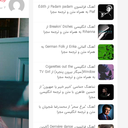
نویس
آهنگ فرانسوی Padam padam از Édith
2 سال پیش
Piaf به همراه متن و ترجمه مجزا
آهنگ انگلیسی Breakin’ Dishes از
Rihanna به همراه متن و ترجمه مجزا
آهنگ آلمانی Erika از German Folk به
همراه متن و ترجمه مجزا
آهنگ انگلیسی Cigarettes out the
Window(سیگار بیرون پنجره) از TV Girl
به همراه متن و ترجمه مجزا
نماهنگ حماسی “خیبر خیبر یا صهیون” از
حسین طاهری با متن و ترجمه انگلیسی
مجزا
آهنگ “مرغ سحر” از محمدرضا شجریان با
متن و ترجمه انگلیسی مجزا
آهنگ فرانسوی Dernière danse (آخرین