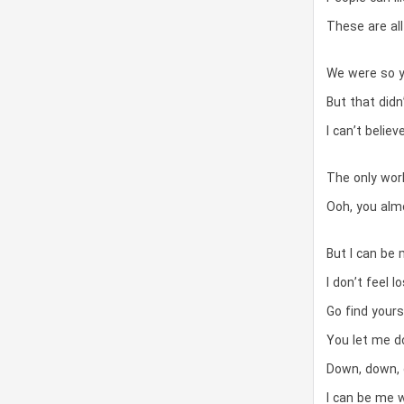
These are all
We were so y
But that didn
I can’t believ
The only worl
Ooh, you alm
But I can be
I don’t feel 
Go find yours
You let me 
Down, down,
I can be me 