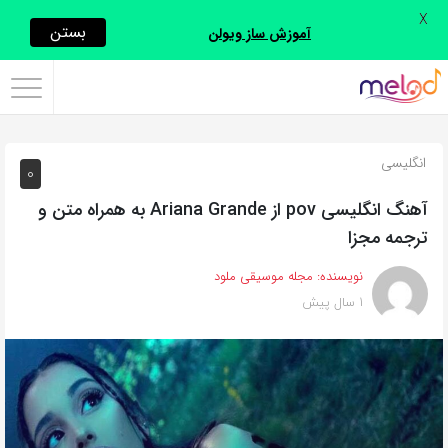
X
اشتراک
بستن
آموزش ساز ویولن
گذاری
با
استفاده
انگلیسی
0
از
روش‌های
آهنگ انگلیسی pov از Ariana Grande به همراه متن و
زیر
ترجمه مجزا
می‌توانید
نویسنده:
مجله موسیقی ملود
این
1 سال پیش
صفحه
را
با
دوستان
خود