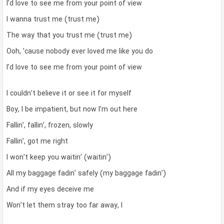
I’d love to see me from your point of view
I wanna trust me (trust me)
The way that you trust me (trust me)
Ooh, ’cause nobody ever loved me like you do
I’d love to see me from your point of view
I couldn’t believe it or see it for myself
Boy, I be impatient, but now I’m out here
Fallin’, fallin’, frozen, slowly
Fallin’, got me right
I won’t keep you waitin’ (waitin’)
All my baggage fadin’ safely (my baggage fadin’)
And if my eyes deceive me
Won’t let them stray too far away, I