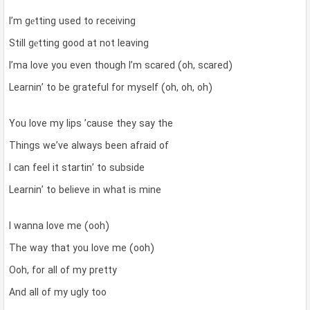
I’m gеtting used to receiving
Still gеtting good at not leaving
I’ma love you even though I’m scared (oh, scared)
Learnin’ to be grateful for myself (oh, oh, oh)
You love my lips ’cause they say the
Things we’ve always been afraid of
I can feel it startin’ to subside
Learnin’ to believe in what is mine
I wanna love me (ooh)
The way that you love me (ooh)
Ooh, for all of my pretty
And all of my ugly too