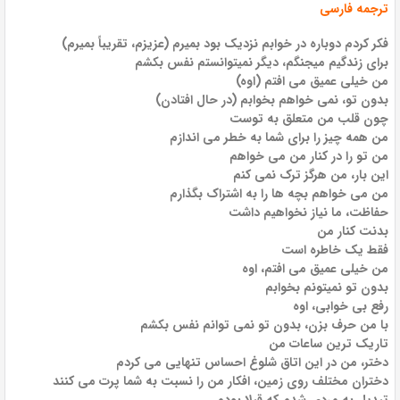
ترجمه فارسی
فکر کردم دوباره در خوابم نزدیک بود بمیرم (عزیزم، تقریباً بمیرم)
برای زندگیم میجنگم، دیگر نمیتوانستم نفس بکشم
من خیلی عمیق می افتم (اوه)
بدون تو، نمی خواهم بخوابم (در حال افتادن)
چون قلب من متعلق به توست
من همه چیز را برای شما به خطر می اندازم
من تو را در کنار من می خواهم
این بار، من هرگز ترک نمی کنم
من می خواهم بچه ها را به اشتراک بگذارم
حفاظت، ما نیاز نخواهیم داشت
بدنت کنار من
فقط یک خاطره است
من خیلی عمیق می افتم، اوه
بدون تو نمیتونم بخوابم
رفع بی خوابی، اوه
با من حرف بزن، بدون تو نمی توانم نفس بکشم
تاریک ترین ساعات من
دختر، من در این اتاق شلوغ احساس تنهایی می کردم
دختران مختلف روی زمین، افکار من را نسبت به شما پرت می کنند