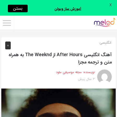
X
اشتراک
بستن
آموزش ساز ویولن
گذاری
با
استفاده
انگلیسی
0
از
روش‌های
آهنگ انگلیسی After Hours از The Weeknd به همراه
زیر
متن و ترجمه مجزا
می‌توانید
نویسنده:
مجله موسیقی ملود
این
2 سال پیش
صفحه
را
با
دوستان
خود