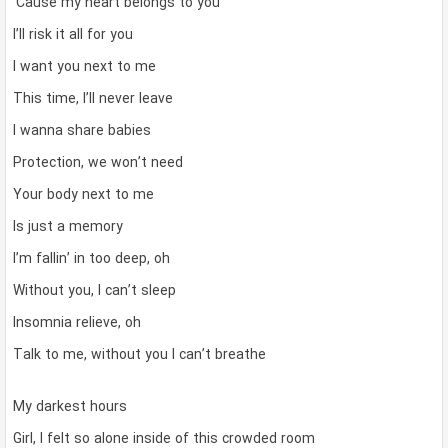
‘Cause my heart belongs to you
I’ll risk it all for you
I want you next to me
This time, I’ll never leave
I wanna share babies
Protection, we won’t need
Your body next to me
Is just a memory
I’m fallin’ in too deep, oh
Without you, I can’t sleep
Insomnia relieve, oh
Talk to me, without you I can’t breathe
My darkest hours
Girl, I felt so alone inside of this crowded room