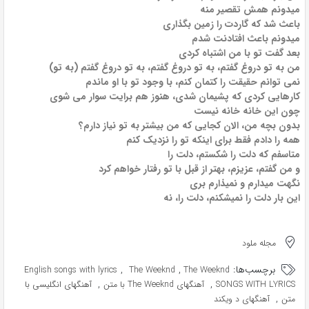
میدونم همش تقصیر منه
باعث شد که گاردت را زمین بگذاری
میدونم باعث افتادنت شدم
بعد گفت تو با من اشتباه کردی
من به تو دروغ گفتم، به تو دروغ گفتم، به تو دروغ گفتم (به تو)
نمی توانم حقیقت را کتمان کنم، با وجود تو با او ماندم
کارهایی کردی که پشیمان شدی، هنوز هم برایت سوار می شوی
چون این خانه خانه نیست
بدون بچه من، الان کجایی که من بیشتر به تو نیاز دارم؟
همه را دادم فقط برای اینکه تو را نزدیک کنم
متاسفم که دلت را شکستم، دلت را
و من گفتم، عزیزم، بهتر از قبل با تو رفتار خواهم کرد
نگهت میدارم و نمیذارم بری
این بار دلت را نمیشکنم، دلت را، نه
مجله ملود
برچسب‌ها:
,
,
English songs with lyrics
The Weeknd
The Weeknd
,
,
SONGS WITH LYRICS
آهنگهای The Weeknd با متن
آهنگهای انگلیسی با
,
متن
آهنگهای د ویکند