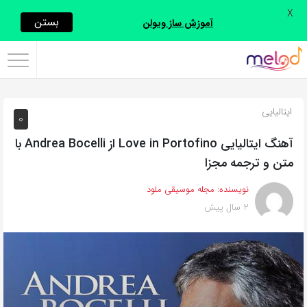
X
اشتراک
بستن
آموزش ساز ویولن
گذاری
با
استفاده
ایتالیایی
0
از
روش‌های
آهنگ ایتالیایی Love in Portofino از Andrea Bocelli با
زیر
متن و ترجمه مجزا
می‌توانید
نویسنده:
مجله موسیقی ملود
این
2 سال پیش
صفحه
را
با
دوستان
خود