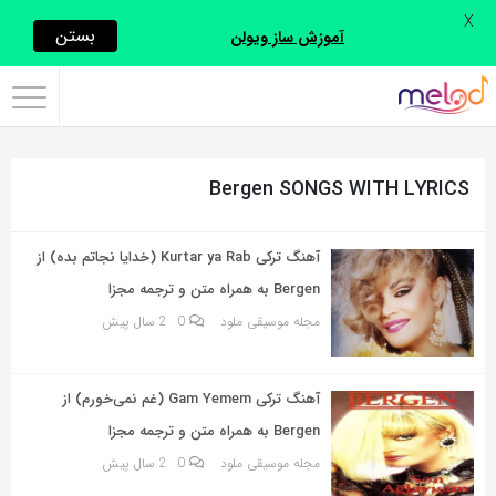
X
اشتراک
بستن
آموزش ساز ویولن
گذاری
با
استفاده
Bergen SONGS WITH LYRICS
از
روش‌های
زیر
آهنگ ترکی Kurtar ya Rab (خدایا نجاتم بده) از
می‌توانید
Bergen به همراه متن و ترجمه مجزا
این
مجله موسیقی ملود
0
2 سال پیش
صفحه
را
آهنگ ترکی Gam Yemem (غم نمی‌خورم) از
با
Bergen به همراه متن و ترجمه مجزا
دوستان
مجله موسیقی ملود
0
2 سال پیش
خود