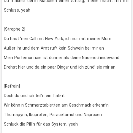
Du machst dei’m Mädchen einen Antrag, meine macht mit mir
Schluss, yeah
[Strophe 2]
Du hast ‘nen Call mit New York, ich nur mit meiner Mum
Außer ihr und dem Amt ruft kein Schwein bei mir an
Mein Portemonnaie ist dünner als deine Nasenscheidewand
Drehst hier und da ein paar Dingеr und ich zünd’ sie mir an
[Refrain]
Doch du und ich teil’n ein Talеnt
Wir könn n Schmerztabletten am Geschmack erkenn’n
Thomapyrin, Ibuprofen, Paracetamol und Naproxen
Schluck die Pill’n für das System, yeah