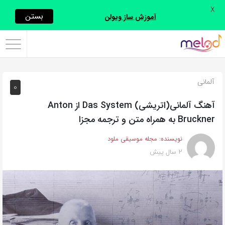
X
اشتراک
بستن
آموزش ساز ویولن
گذاری
با
استفاده
آلمانی
0
از
روش‌های
آهنگ آلمانی(اتریشی) Das System از Anton
زیر
Bruckner به همراه متن و ترجمه مجزا
می‌توانید
نویسنده:
مجله موسیقی ملود
این
2 سال پیش
صفحه
را
با
دوستان
خود