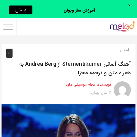
X
اشتراک
بستن
آموزش ساز ویولن
گذاری
با
استفاده
آلمانی
0
از
روش‌های
آهنگ آلمانی Sternenträumer از Andrea Berg به
زیر
همراه متن و ترجمه مجزا
می‌توانید
نویسنده:
مجله موسیقی ملود
این
2 سال پیش
صفحه
را
با
دوستان
خود