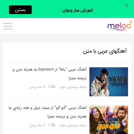
X
اشتراک
بستن
آموزش ساز ویولن
گذاری
با
استفاده
آهنگهای عربی با متن
از
روش‌های
زیر
آهنگ عربی “يامّا” از Dystinct به همراه متن و
می‌توانید
ترجمه مجزا
این
مجله موسیقی ملود
0
3 ماه پیش
صفحه
را
آهنگ عربی “ألو ألو” از سيف نبيل و هند زيادي به
با
همراه متن و ترجمه مجزا
دوستان
مجله موسیقی ملود
0
3 ماه پیش
خود