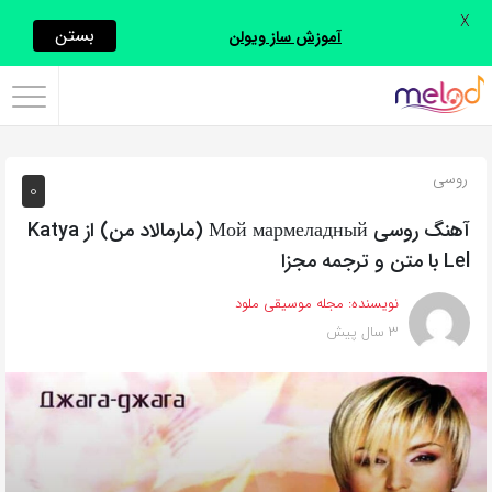
X
اشتراک
بستن
آموزش ساز ویولن
گذاری
با
استفاده
روسی
0
از
روش‌های
آهنگ روسی Мой мармеладный (مارمالاد من) از Katya
زیر
Lel با متن و ترجمه مجزا
می‌توانید
نویسنده:
مجله موسیقی ملود
این
3 سال پیش
صفحه
را
با
دوستان
خود