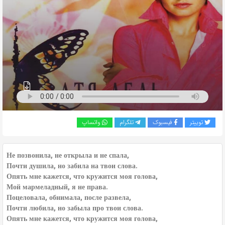
به
اشتراک
بگذارید.
کپی
لینک
توییتر
فیسبوک
تلگرام
واتساپ
Не позвонила, не открыла и не спала,
Почти душила, но забила на твои слова.
Опять мне кажется, что кружится моя голова,
Мой мармеладный, я не права.
Поцеловала, обнимала, после развела,
Почти любила, но забыла про твои слова.
Опять мне кажется, что кружится моя голова,