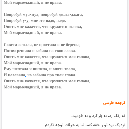
Мой мармеладный, я не права.
Попробуй муа-муа, попробуй джага-джага,
Попробуй у-у, мне это надо, надо.
Опять мне кажется, что кружится голова,
Мой мармеладный, я не права.
Совсем остыла, не простила и не берегла,
Потом решила и забила на твои слова.
Опять мне кажется, что кружится моя голова,
Мой мармеладный, я не права.
Ему шептала и шипела, и опять звала,
И целовала
,
но забыла про твои слова.
Опять мне кажется, что кружится моя голова,
Мой мармеладный, я не права.
ترجمه فارسی
نه زنگ زد، نه باز کرد و نه خوابید،
نزدیک بود تو را خفه کنم، اما به حرفات توجه نکردم.