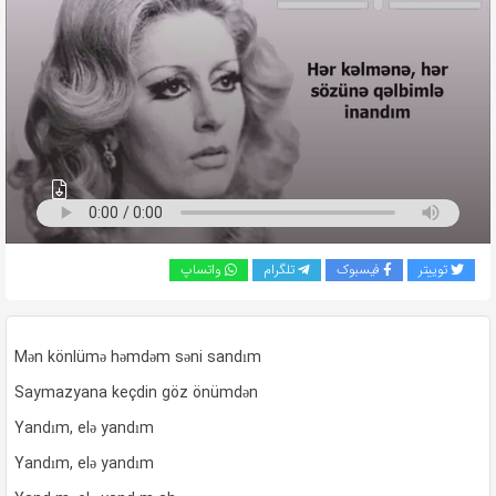
به
اشتراک
بگذارید.
کپی
لینک
توییتر
فیسبوک
تلگرام
واتساپ
Mən könlümə həmdəm səni sandım
Saymazyana keçdin göz önümdən
Yandım, elə yandım
Yandım, elə yandım