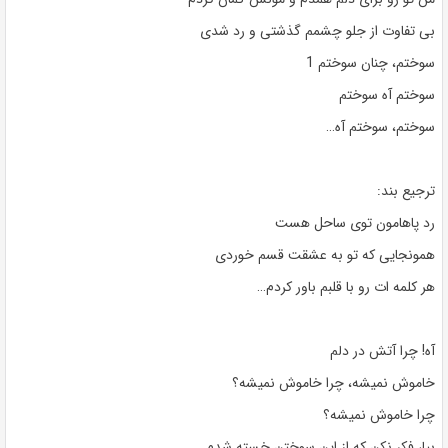
بی تفاوت از جلو چشمم گذشتی و رد شدی
سوختم، چنان سوختم 1
سوختم آه سوختم
سوختم، سوختم آه…
ترجیع بند:
رد پاهامون توی ساحل هست
همونجایی که تو به عشقت قسم خوردی
هر کلمه ات رو با قلبم باور کردم…
آه! چرا آتش در دلم
خاموش نمیشه، چرا خاموش نمیشه؟
چرا خاموش نمیشه؟
بیا، فکر نکن که از این سوختن خسته شدم