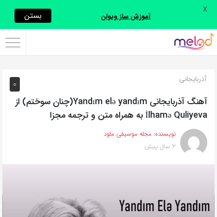
X
اشتراک
بستن
آموزش ساز ویولن
گذاری
با
استفاده
آذربایجانی
0
از
روش‌های
آهنگ آذربایجانی Yandım elə yandım(چنان سوختم) از
زیر
İlhamə Quliyeva به همراه متن و ترجمه مجزا
می‌توانید
نویسنده:
مجله موسیقی ملود
این
2 سال پیش
صفحه
را
با
دوستان
خود