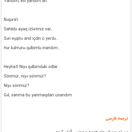
Yandım, elə yandım ah
Nəqərat:
Sahildə ayaq izlərimiz var,
Sən eşqinə and içdin o yerdə…
Hər kəlmənə qəlbimlə inandım…
Heyhat! Niyə qəlbimdəki odlar
Sönmür, niyə sönmür?
Niyə sönmür?
Gəl, sanma bu yanmaqdan usandım
ترجمه فارسی
من تو رو برای دلم همدم و مونس گمان کردم