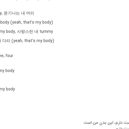
body, 윤기나는 내 머리
dy (yeah, that’s my body)
’s my body, 사랑스런 내 tummy
다리 (yeah, that’s my body)
ee, four
 my body
)
 my body
ست دارم، این بدن من است
ست دارم