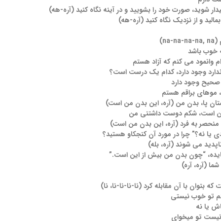
ار شوید، صورت خود را بشویید و در آینه نگاه کنید (آره-هه)
الید و از نزدیک نگاه کنید (آره-هه)
na)
ه خوب باشد
م وانمود می کنم که آزاد هستم
ندارد وجود دارد، کدام یک درست است؟
صحیح وجود دارد
 موهای براقم هستم
گشتان پا، بدن من (آره، این بدن من است)
من است، شکم دوست داشتنی من
 منحصر به فرد (آره، این بدن من است)
دی یا نه؟” چرا در مورد آن کنجکاو هستید؟
پدید می شوند (آره، بله)
یده، “چون بدن من بیش از این است.”
ا (آره، آره)
ه بتوان با آن مقابله کرد (نا-نا-نا-نا، نا)
نم تو خوب نیستی
ش یا نه
 نیست تو میخوای