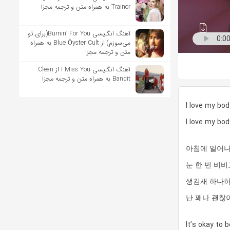
Trainor به همراه متن و ترجمه مجزا
آهنگ انگلیسی Burnin’ For You(برای تو
می‌سوزم) از Blue Öyster Cult به همراه
متن و ترجمه مجزا
آهنگ انگلیسی I Miss You از Clean
Bandit به همراه متن و ترجمه مجزا
I love my bod
I love my bod
아침에 일어나, 
눈 한 번 비비고
생김새 하나
난 꽤나 괜찮아 (
It’s okay to 