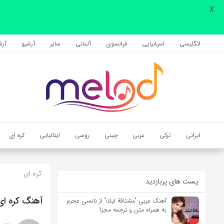
X
اشتراک گذاری
با استفاده از روش‌های زیر می‌توانید این صفحه را با دوستان خود به
انگلیسی
اسپانیایی
فرانسوی
آلمانی
سایر
آرشیو
آرشی
اشتراک بگذارید.
کپی لینک
ایرانی
ترکی
عربی
چینی
روسی
ایتالیایی
کره ای
کره ای
پست های پربازدید
آهنگ کره ای I Love My Body از Hwasa به همراه متن و ترجم
آهنگ عربی “مشتاقة لیك” از نانسی عجرم
به همراه متن و ترجمه مجزا