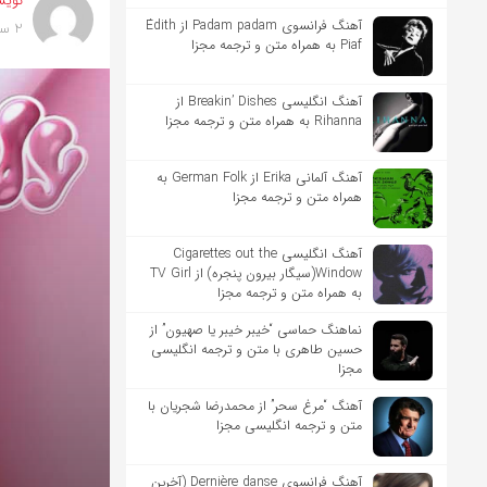
نویس
آهنگ فرانسوی Padam padam از Édith
2 سال پیش
Piaf به همراه متن و ترجمه مجزا
آهنگ انگلیسی Breakin’ Dishes از
Rihanna به همراه متن و ترجمه مجزا
آهنگ آلمانی Erika از German Folk به
همراه متن و ترجمه مجزا
آهنگ انگلیسی Cigarettes out the
Window(سیگار بیرون پنجره) از TV Girl
به همراه متن و ترجمه مجزا
نماهنگ حماسی “خیبر خیبر یا صهیون” از
حسین طاهری با متن و ترجمه انگلیسی
مجزا
آهنگ “مرغ سحر” از محمدرضا شجریان با
متن و ترجمه انگلیسی مجزا
آهنگ فرانسوی Dernière danse (آخرین