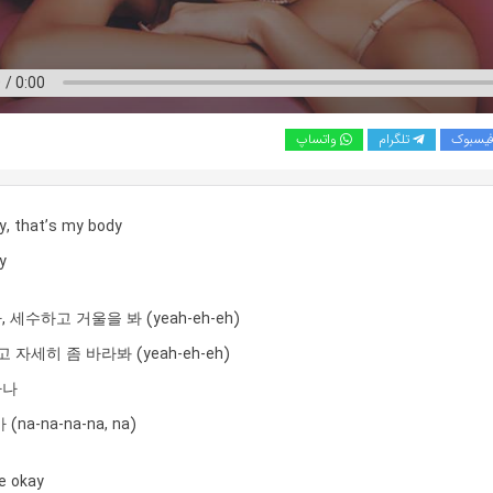
یسبوک
تلگرام
واتساپ
y, that’s my body
y
세수하고 거울을 봐 (yeah-eh-eh)
 자세히 좀 바라봐 (yeah-eh-eh)
하나
na-na-na-na, na)
be okay