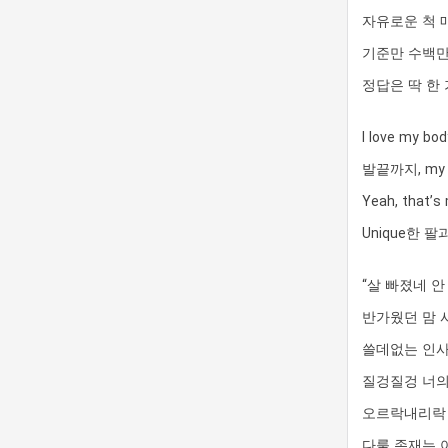
자유로운 척 
기준만 수백만
정답은 딱 한
I love my 
발끝까지, my bo
Yeah, that
Unique한 팔과 
“살 빠졌네 안
반가웠던 맘 사라
쓸데없는 인사치레 
질겅질겅 너의 그
오르락내리락
다룰 존재는 아냐 