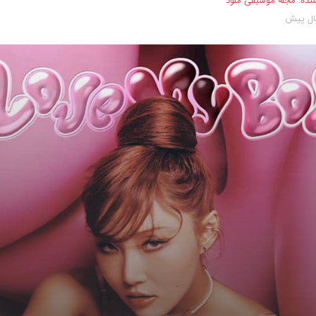
نده:
مجله موسیقی ملود