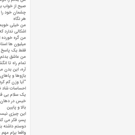
صبح از خواب بید
چشمان خود را بم
هر نگاه
من خیلی خوبم (-na-na-na, na
اشکالی ندارد ک
من گره خورده ا
میلیون ها استا
فقط یک پاسخ 
من عاشق بدنم،
تمام راه تا ان
آره، این بدن 
بازوها و پاهای
“آیا وزن کم کر
احساسات شاد نا
یک سلام بی فا
خیس در دهان شم
بالا و پایین
این چیزی نیست ک
پسر، فکر می ک
دوستم داشته با
واقعا برام مهم