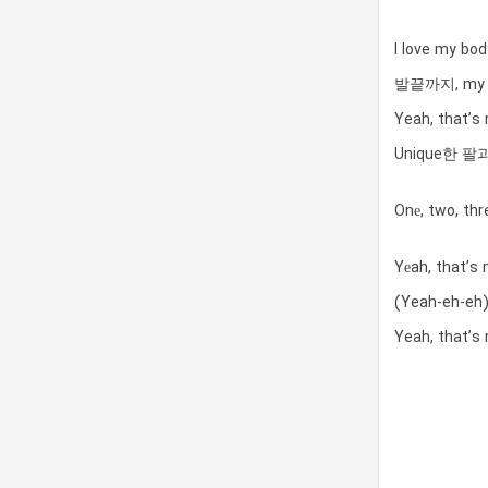
I love my 
발끝까지, my bo
Yeah, that
Unique한 팔과 
Onе, two, thr
Yеah, that’s
(Yeah-eh-eh
Yeah, that’s