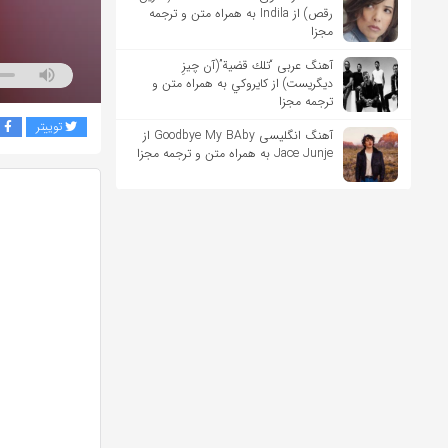
رقص) از Indila به همراه متن و ترجمه
مجزا
آهنگ عربی “تلك قضية”(آن چیزِ
دیگریست) از كايروكي به همراه متن و
ترجمه مجزا
توییتر
ف
آهنگ انگلیسی Goodbye My BAby از
Jace Junje به همراه متن و ترجمه مجزا