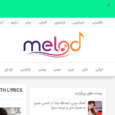
X
اشتراک گذاری
با استفاده از روش‌های زیر می‌توانید این صفحه را با دوستان خود به
انگلیسی
اسپانیایی
فرانسوی
آلمانی
سایر
آرشیو
آرشی
اشتراک بگذارید.
کپی لینک
ایرانی
ترکی
عربی
چینی
روسی
ایتالیایی
کره ای
ITH LYRICS
پست های پربازدید
آهنگ عربی “مشتاقة لیك” از نانسی عجرم
به همراه متن و ترجمه مجزا