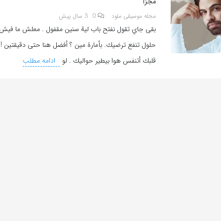
مجزا
مجله موسیقی ملود
0
3 سال پیش
بقى جاي تقول نفتح باب لية سنين مقفول . معلش ما فيش
حلول تنفع ترضيك. بأمارة مين ؟ أفضل هنا حتى دقيقتين ! 
قلبك أتنفس هوا بيطير حواليك . لو
ادامه مطلب