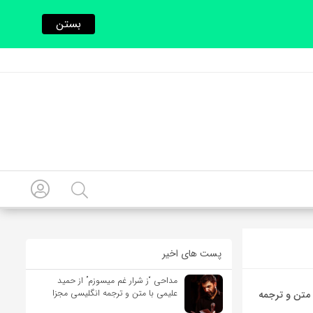
بستن
پست های اخیر
مداحی “ز شرار غم میسوزم” از حمید
علیمی با متن و ترجمه انگلیسی مجزا
 متن و ترجمه