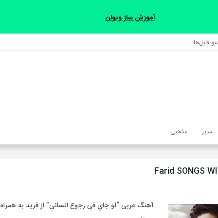
آموزش ساز ویولن
و فایل‌‎ها
سایر
مذهبی
Farid SONGS W
آهنگ عربی “لو جاي في رجوع انساني” از فريد به همراه