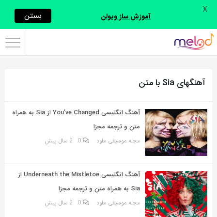
X
اشتراک
بستن
آموزش ساز ویولن
گذاری
با
استفاده
آهنگهای Sia با متن
از
روش‌های
زیر
آهنگ انگلیسی You’ve Changed از Sia به همراه
می‌توانید
متن و ترجمه مجزا
این
مجله موسیقی ملود
0
2 سال پیش
صفحه
را
آهنگ انگلیسی Underneath the Mistletoe از
با
Sia به همراه متن و ترجمه مجزا
دوستان
مجله موسیقی ملود
0
2 سال پیش
خود