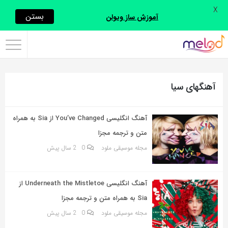
X
اشتراک
بستن
آموزش ساز ویولن
گذاری
با
استفاده
آهنگهای سیا
از
روش‌های
زیر
آهنگ انگلیسی You’ve Changed از Sia به همراه
می‌توانید
متن و ترجمه مجزا
این
مجله موسیقی ملود
0
2 سال پیش
صفحه
را
آهنگ انگلیسی Underneath the Mistletoe از
با
Sia به همراه متن و ترجمه مجزا
دوستان
مجله موسیقی ملود
0
2 سال پیش
خود