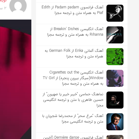
نویس
آهنگ فرانسوی Padam padam از Édith
2 سال پیش
Piaf به همراه متن و ترجمه مجزا
آهنگ انگلیسی Breakin’ Dishes از
Rihanna به همراه متن و ترجمه مجزا
آهنگ آلمانی Erika از German Folk به
همراه متن و ترجمه مجزا
آهنگ انگلیسی Cigarettes out the
Window(سیگار بیرون پنجره) از TV Girl
به همراه متن و ترجمه مجزا
نماهنگ حماسی “خیبر خیبر یا صهیون” از
حسین طاهری با متن و ترجمه انگلیسی
مجزا
آهنگ “مرغ سحر” از محمدرضا شجریان با
متن و ترجمه انگلیسی مجزا
آهنگ فرانسوی Dernière danse (آخرین