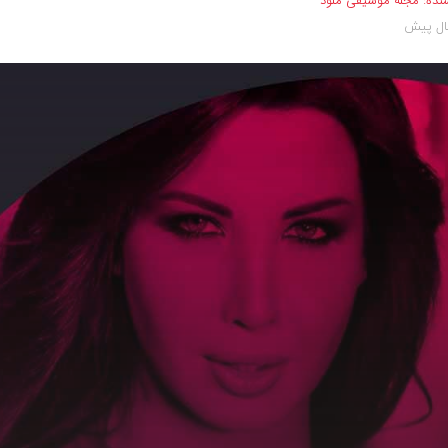
نده:
مجله موسیقی ملود