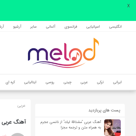
X
اشتراک گذاری
با استفاده از روش‌های زیر می‌توانید این صفحه را با دوستان خود به
انگلیسی
اسپانیایی
فرانسوی
آلمانی
سایر
آرشیو
آرشی
اشتراک بگذارید.
کپی لینک
ایرانی
ترکی
عربی
چینی
روسی
ایتالیایی
کره ای
عربی
پست های پربازدید
آهنگ عربی “
آهنگ عربی “مشتاقة لیك” از نانسی عجرم
به همراه متن و ترجمه مجزا