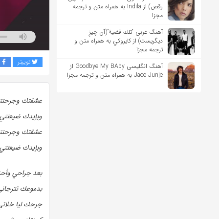
رقص) از Indila به همراه متن و ترجمه
مجزا
آهنگ عربی “تلك قضية”(آن چیزِ
دیگریست) از كايروكي به همراه متن و
ترجمه مجزا
توییتر
ف
آهنگ انگلیسی Goodbye My BAby از
Jace Junje به همراه متن و ترجمه مجزا
عشقتك وجرحتني
وبإيدك ضيعتني، 
عشقتك وجرحتني
وبإيدك ضيعتني، 
بعد جراحي وأحز
بدموعك تترجاني
جرحك ليا خلاني