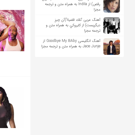
رقص) از Indila به همراه متن و ترجمه
مجزا
آهنگ عربی “تلك قضية”(آن چیزِ
دیگریست) از كايروكي به همراه متن و
ترجمه مجزا
آهنگ انگلیسی Goodbye My BAby از
Jace Junje به همراه متن و ترجمه مجزا