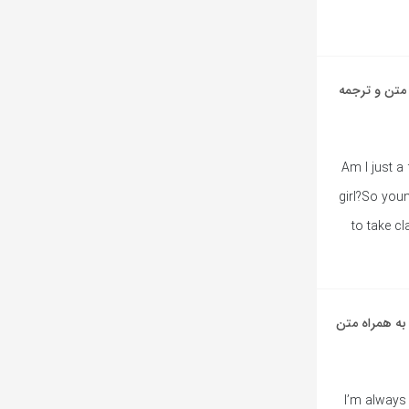
از Nicki Minaj به همراه متن و ترجمه
Am I just a 
girl?So you
to take cl
هنگ انگلیسی Barbie World از Nicki Minaj و Aqua به همراه متن
I’m always