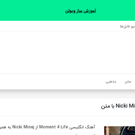
آموزش ساز ویولن
و فایل‌‎ها
سایر
مذهبی
آهنگ انگلیسی oment 4 Life