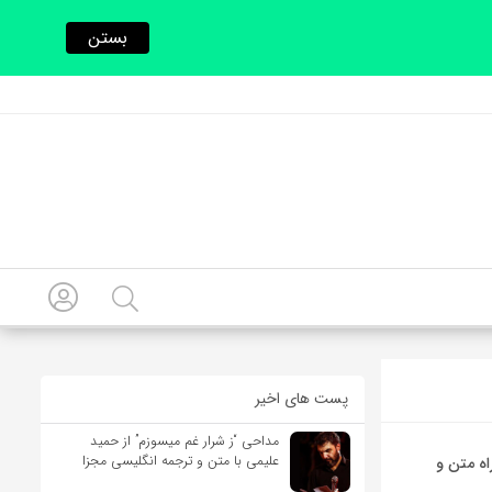
بستن
پست های اخیر
مداحی “ز شرار غم میسوزم” از حمید
علیمی با متن و ترجمه انگلیسی مجزا
M از Nicki Minaj به همراه متن و