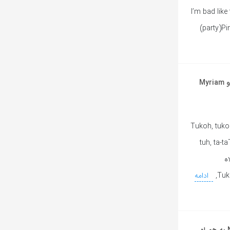
I’m bad like 
(party)Pi
آهنگ خاسی Tukoh Taka از Nicki Minaj و Maluma و Myriam
[Chorus: Myriam Fares & Nicki
tuh, ta-t
tukoh tuh, ta-t (يلاه
ادامه