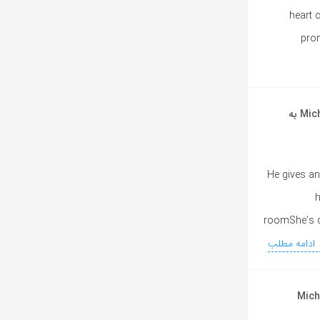
heart 
pro
آهنگ انگلیسی Whatever Happens از Michael Jackson به
[Michael Jackson
h
roomShe’s c
ادامه مطلب
Wanna Be Startin’ So از Michael