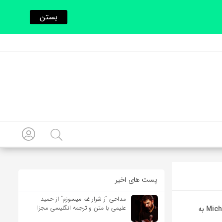
بستن
پست های اخیر
مداحی “ز شرار غم میسوزم” از حمید
علیمی با متن و ترجمه انگلیسی مجزا
آهنگ انگلیسی You Rock My World از Michael Jackson به