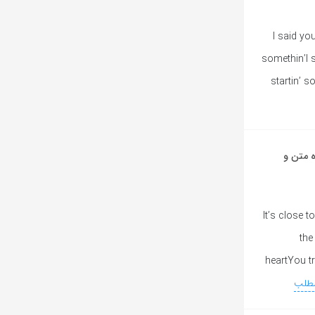
I said yo
somethin’I 
startin’ s
Michael Jack به همراه متن و
It’s close t
the
heartYou t
مطلب