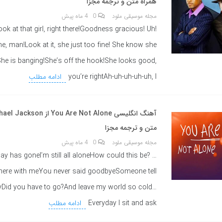
همراه متن و ترجمه مجزا
مجله موسیقی ملود
0
4 ماه پیش
ok at that girl, right there!Goodness gracious! Uh!
ine, man!Look at it, she just too fine! She know she
She is banging!She’s off the hook!She looks good,
you’re rightAh-uh-uh-uh-uh, I
ادامه مطلب
متن و ترجمه مجزا
مجله موسیقی ملود
0
4 ماه پیش
 day has goneI’m still all aloneHow could this be?
 here with meYou never said goodbyeSomeone tell
Did you have to go?And leave my world so cold…
Everyday I sit and ask
ادامه مطلب