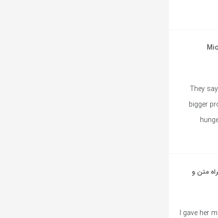
Why You Wa از Michael
… They sa
bigger p
hunge
از Michael Jackson به همراه متن و
I gave her m