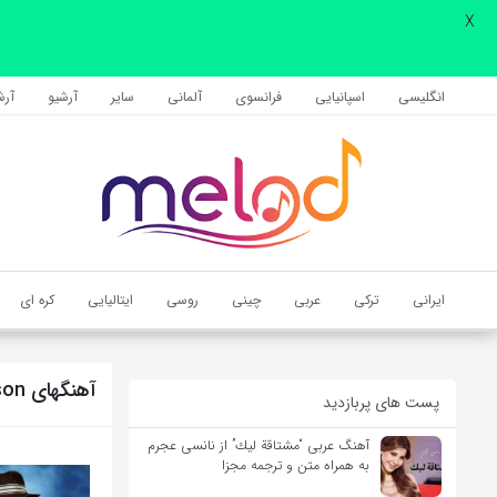
X
اشتراک گذاری
با استفاده از روش‌های زیر می‌توانید این صفحه را با دوستان خود به
انگلیسی
اسپانیایی
فرانسوی
آلمانی
سایر
آرشیو
آرشی
اشتراک بگذارید.
کپی لینک
ایرانی
ترکی
عربی
چینی
روسی
ایتالیایی
کره ای
آهنگهای Michael Jackson
پست های پربازدید
آهنگ عربی “مشتاقة لیك” از نانسی عجرم
به همراه متن و ترجمه مجزا