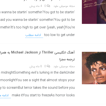
مجله موسیقی ملود
0
4 ماه پیش
u wanna be startin’ somethin’You got to be startin’
said you wanna be startin’ somethin’You got to be
omethin’It’s too high to get over (yeah, yeah)You’re
too low to get under
ادامه مطلب
آهنگ انگلیسی Thriller از son
ترجمه مجزا
مجله موسیقی ملود
0
8 ماه پیش
o midnightSomething evil’s lurking in the darkUnder
 moonlightYou see a sight that almost stops your
ry to screamBut terror takes the sound before you
make itYou start to freezeAs horror looks
ادامه 