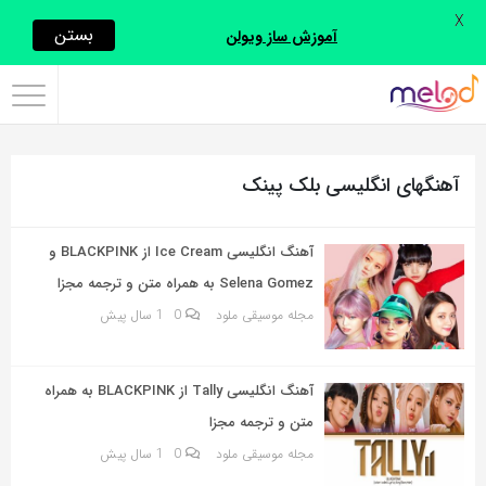
X
اشتراک
بستن
آموزش ساز ویولن
گذاری
با
استفاده
آهنگهای انگلیسی بلک پینک
از
روش‌های
زیر
آهنگ انگلیسی Ice Cream از BLACKPINK و
می‌توانید
Selena Gomez به همراه متن و ترجمه مجزا
این
مجله موسیقی ملود
0
1 سال پیش
صفحه
را
آهنگ انگلیسی Tally از BLACKPINK به همراه
با
متن و ترجمه مجزا
دوستان
مجله موسیقی ملود
0
1 سال پیش
خود