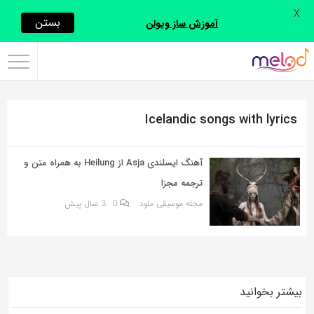
X
اشتراک
بستن
آموزش ساز ویولن
گذاری
با
استفاده
Icelandic songs with lyrics
از
روش‌های
زیر
آهنگ ایسلندی Asja از Heilung به همراه متن و
می‌توانید
ترجمه مجزا
این
مجله موسیقی ملود
0
3 سال پیش
صفحه
را
با
دوستان
بیشتر بخوانید
خود