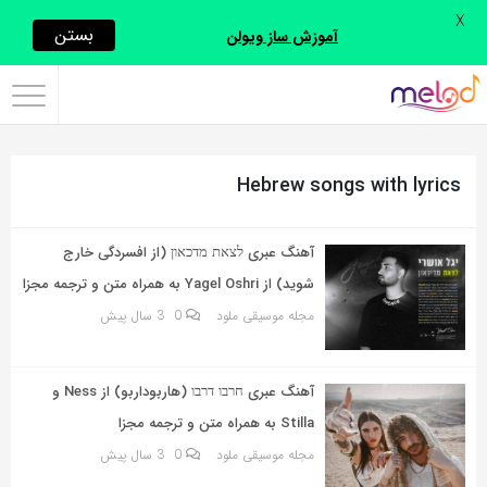
X
اشتراک
بستن
آموزش ساز ویولن
گذاری
با
استفاده
Hebrew songs with lyrics
از
روش‌های
زیر
آهنگ عبری לצאת מדכאון (از افسردگی خارج
می‌توانید
شوید) از Yagel Oshri به همراه متن و ترجمه مجزا
این
مجله موسیقی ملود
0
3 سال پیش
صفحه
را
آهنگ عبری חרבו דרבו (هاربوداربو) از Ness و
با
Stilla به همراه متن و ترجمه مجزا
دوستان
مجله موسیقی ملود
0
3 سال پیش
خود