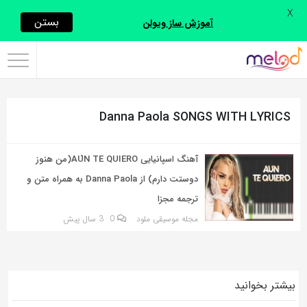
X
اشتراک
بستن
آموزش ساز ویولن
گذاری
با
استفاده
Danna Paola SONGS WITH LYRICS
از
روش‌های
زیر
آهنگ اسپانیایی AÚN TE QUIERO(من هنوز
می‌توانید
دوستت دارم) از Danna Paola به همراه متن و
این
ترجمه مجزا
صفحه
مجله موسیقی ملود
0
3 سال پیش
را
با
دوستان
بیشتر بخوانید
خود