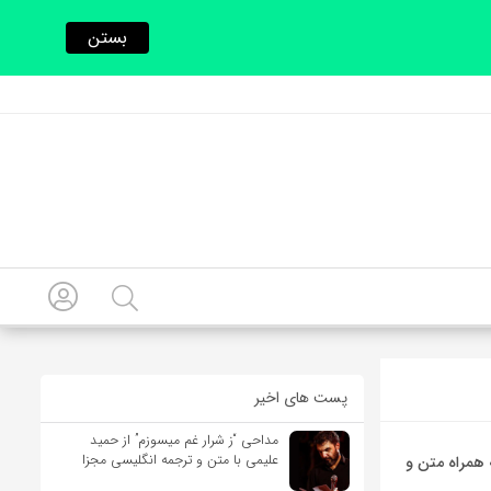
بستن
پست های اخیر
مداحی “ز شرار غم میسوزم” از حمید
علیمی با متن و ترجمه انگلیسی مجزا
یسی Chicken Tendies از Clinton Kane به همراه متن و