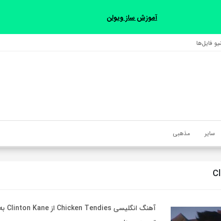
آموزش ساز ویولن
و فایل‌‎ها
سایر
مذهبی
C
آهنگ انگل