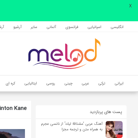
X
اشتراک گذاری
با استفاده از روش‌های زیر می‌توانید این صفحه را با دوستان خود به
انگلیسی
اسپانیایی
فرانسوی
آلمانی
سایر
آرشیو
آرشی
اشتراک بگذارید.
کپی لینک
ایرانی
ترکی
عربی
چینی
روسی
ایتالیایی
کره ای
linton Kane
پست های پربازدید
آهنگ عربی “مشتاقة لیك” از نانسی عجرم
به همراه متن و ترجمه مجزا