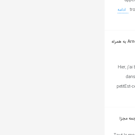
appel
tr
ادامه
آهنگ فرانسوی Court Circuit Dans Mon Esprit از Arno به همراه
Hier, j’
dans
petitEst-c