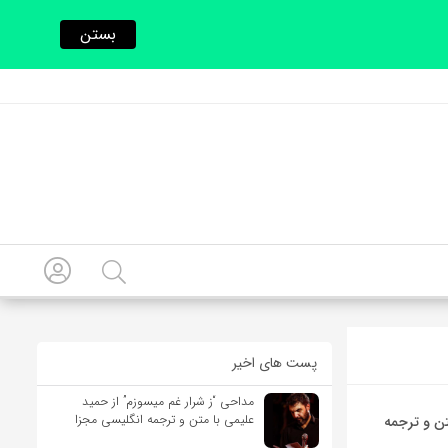
بستن
پست های اخیر
مداحی “ز شرار غم میسوزم” از حمید
علیمی با متن و ترجمه انگلیسی مجزا
ز Arno به همراه متن و ترجمه