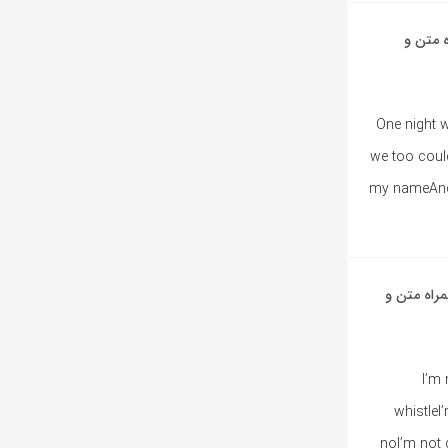
One از Arno به همراه متن و
One night w
we too coul
my nameAnd I
I’m Not Gonna Wh از Arno به همراه متن و
I’m
whistleI
noI’m not 