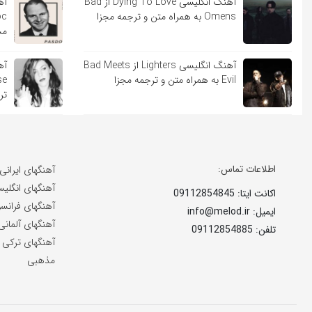
آهنگ انگلیسی Dying To Love از Bad
Omens به همراه متن و ترجمه مجزا
مج
آهنگ انگلیسی Lighters از Bad Meets
Evil به همراه متن و ترجمه مجزا
تر
اطلاعات تماس:
آهنگهای ایرانی
آهنگهای انگلی
اکانت ایتا: 09112854845
آهنگهای فرانس
ایمیل: info@melod.ir
آهنگهای آلمانی
تلفن: 09112854885
آهنگهای ترکی
مذهبی