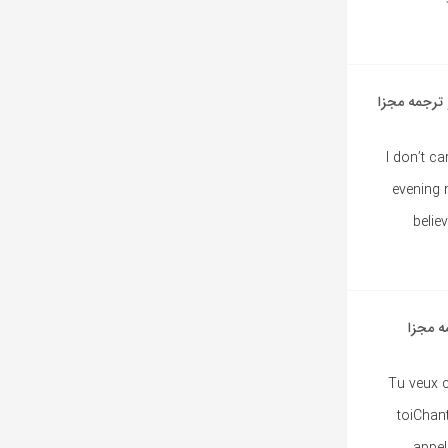
I don’t c
evening 
belie
Tu veux 
toiChan