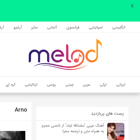
X
اشتراک گذاری
با استفاده از روش‌های زیر می‌توانید این صفحه را با دوستان خود به
انگلیسی
اسپانیایی
فرانسوی
آلمانی
سایر
آرشیو
آرشی
اشتراک بگذارید.
کپی لینک
ایرانی
ترکی
عربی
چینی
روسی
ایتالیایی
کره ای
Arno
پست های پربازدید
آهنگ عربی “مشتاقة لیك” از نانسی عجرم
به همراه متن و ترجمه مجزا