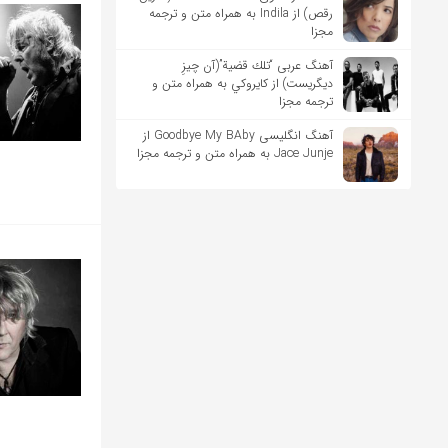
رقص) از Indila به همراه متن و ترجمه
مجزا
آهنگ عربی “تلك قضية”(آن چیزِ
دیگریست) از كايروكي به همراه متن و
ترجمه مجزا
آهنگ انگلیسی Goodbye My BAby از
Jace Junje به همراه متن و ترجمه مجزا