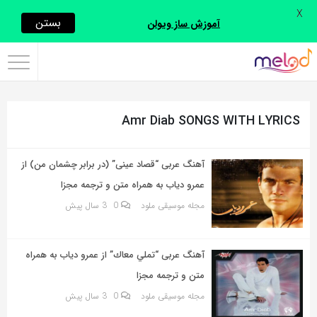
X
اشتراک
بستن
آموزش ساز ویولن
گذاری
با
استفاده
Amr Diab SONGS WITH LYRICS
از
روش‌های
زیر
آهنگ عربی “قصاد عینی” (در برابر چشمان من) از
می‌توانید
عمرو دیاب به همراه متن و ترجمه مجزا
این
مجله موسیقی ملود
0
3 سال پیش
صفحه
را
آهنگ عربی “تملي معاك” از عمرو دیاب به همراه
با
متن و ترجمه مجزا
دوستان
مجله موسیقی ملود
0
3 سال پیش
خود